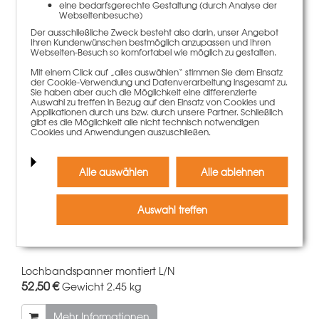
eine bedarfsgerechte Gestaltung (durch Analyse der
Webseitenbesuche)
LOGO.3 Element 270x90cm mit 8 Spannstellen
Der ausschließliche Zweck besteht also darin, unser Angebot
1.061,00 €
Gewicht
110.13 kg
Ihren Kundenwünschen bestmöglich anzupassen und Ihren
Webseiten-Besuch so komfortabel wie möglich zu gestalten.
Mehr Informationen
Mit einem Click auf „alles auswählen“ stimmen Sie dem Einsatz
der Cookie-Verwendung und Datenverarbeitung insgesamt zu.
Sie haben aber auch die Möglichkeit eine differenzierte
Auswahl zu treffen in Bezug auf den Einsatz von Cookies und
Applikationen durch uns bzw. durch unsere Partner. Schließlich
gibt es die Möglichkeit alle nicht technisch notwendigen
Cookies und Anwendungen auszuschließen.
Alle auswählen
Alle ablehnen
Auswahl treffen
Lochbandspanner montiert L/N
52,50 €
Gewicht
2.45 kg
Mehr Informationen