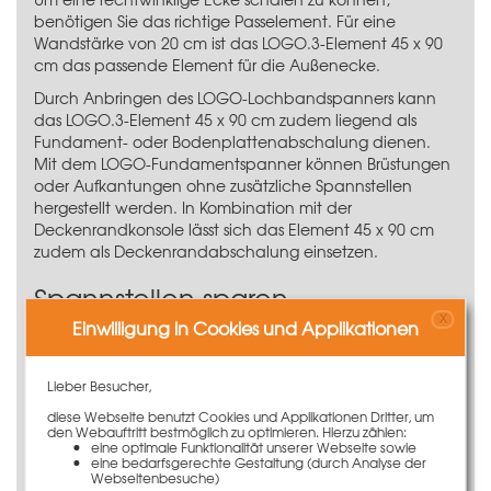
benötigen Sie das richtige Passelement. Für eine
Wandstärke von 20 cm ist das LOGO.3-Element 45 x 90
cm das passende Element für die Außenecke.
Durch Anbringen des
LOGO-Lochbandspanners
kann
das LOGO.3-Element 45 x 90 cm zudem liegend als
Fundament- oder Bodenplattenabschalung dienen.
Mit dem LOGO-Fundamentspanner können Brüstungen
oder Aufkantungen ohne zusätzliche Spannstellen
hergestellt werden. In Kombination mit der
Deckenrandkonsole
lässt sich das Element 45 x 90 cm
zudem als Deckenrandabschalung einsetzen.
Spannstellen sparen
X
Einwilligung in Cookies und Applikationen
Durch den gezielten Einsatz von Passelementen
zwischen Großflächenelementen können bei 0,90 m
Betonierhöhe Spannstellen eingespart werden. Damit
Lieber Besucher,
reduzieren sich die notwendigen Spannstäbe und für
diese Webseite benutzt Cookies und Applikationen Dritter, um
die Betonbauer die Abspannarbeiten. Die Spannstellen
den Webauftritt bestmöglich zu optimieren. Hierzu zählen:
im kleinen Element werden dadurch ersetzt, dass das
eine optimale Funktionalität unserer Webseite sowie
eine bedarfsgerechte Gestaltung (durch Analyse der
Passelement 45 x 90 cm mit dem Großflächenelement
Webseitenbesuche)
kraftschlüssig durch die Verbindungsmittel, den