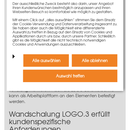
Der ausschließliche Zweck besteht also darin, unser Angebot
Keilspannern mit Bogenkeil
, verbunden wird. Die
Ihren Kundenwünschen bestmöglich anzupassen und Ihren
Spannstellen in den Großflächenelementen reichen für
Webseiten-Besuch so komfortabel wie möglich zu gestalten.
die sichere Druckaufnahme aus.
Mit einem Click auf „alles auswählen“ stimmen Sie dem Einsatz
der Cookie-Verwendung und Datenverarbeitung insgesamt zu.
Schalen in Sichtbetonqualität
Sie haben aber auch die Möglichkeit eine differenzierte
Auswahl zu treffen in Bezug auf den Einsatz von Cookies und
Applikationen durch uns bzw. durch unsere Partner. Schließlich
Mit dem LOGO.3-Element 45 x 90 cm lassen sich zudem
gibt es die Möglichkeit alle nicht technisch notwendigen
hohe Anforderungen an die Betonoberfläche erfüllen,
Cookies und Anwendungen auszuschließen.
da nur ein extrem schmaler Rahmenabdruck im Beton
verbleibt.
Alle auswählen
Alle ablehnen
Umfassende Arbeitssicherheit
Auswahl treffen
Dank der einfachen Handhabung lässt sich das
Seitenschutzsystem Secuset
effektiv und sicher an der
Schalung montieren. Auch die
LOGO-Betonierbühne
kann als Arbeitsplattform an den Elementen befestigt
werden.
Wandschalung LOGO.3 erfüllt
kundenspezifische
Anforderungen