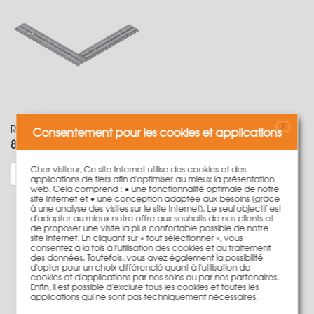
X
Renfort d'angle LOGO 60x63cm pour assemblage par bride
Consentement pour les cookies et applications
85,50 €
Poids:
6.7 kg
Cher visiteur, Ce site Internet utilise des cookies et des
plus d'information
applications de tiers afin d'optimiser au mieux la présentation
web. Cela comprend : • une fonctionnalité optimale de notre
site Internet et • une conception adaptée aux besoins (grâce
à une analyse des visites sur le site Internet). Le seul objectif est
d'adapter au mieux notre offre aux souhaits de nos clients et
de proposer une visite la plus confortable possible de notre
site Internet. En cliquant sur « tout sélectionner », vous
consentez à la fois à l'utilisation des cookies et au traitement
des données. Toutefois, vous avez également la possibilité
d'opter pour un choix différencié quant à l'utilisation de
cookies et d'applications par nos soins ou par nos partenaires.
Enfin, il est possible d'exclure tous les cookies et toutes les
applications qui ne sont pas techniquement nécessaires.