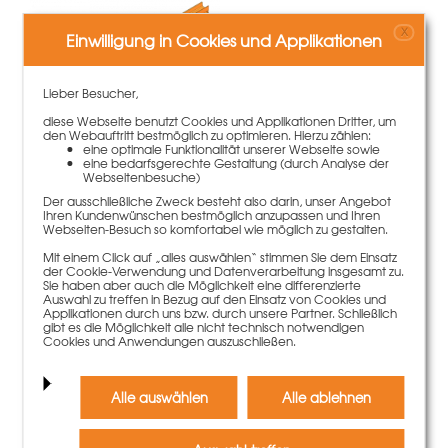
X
Einwilligung in Cookies und Applikationen
Lieber Besucher,
diese Webseite benutzt Cookies und Applikationen Dritter, um
den Webauftritt bestmöglich zu optimieren. Hierzu zählen:
eine optimale Funktionalität unserer Webseite sowie
eine bedarfsgerechte Gestaltung (durch Analyse der
Webseitenbesuche)
GE-Kombigurt 190cm
Der ausschließliche Zweck besteht also darin, unser Angebot
277,00 €
Gewicht
34 kg
Ihren Kundenwünschen bestmöglich anzupassen und Ihren
Webseiten-Besuch so komfortabel wie möglich zu gestalten.
Mit einem Click auf „alles auswählen“ stimmen Sie dem Einsatz
Mehr Informationen
der Cookie-Verwendung und Datenverarbeitung insgesamt zu.
Sie haben aber auch die Möglichkeit eine differenzierte
Auswahl zu treffen in Bezug auf den Einsatz von Cookies und
Applikationen durch uns bzw. durch unsere Partner. Schließlich
gibt es die Möglichkeit alle nicht technisch notwendigen
Cookies und Anwendungen auszuschließen.
Alle auswählen
Alle ablehnen