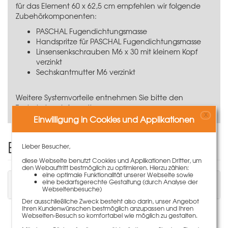
für das Element 60 x 62,5 cm empfehlen wir folgende
Zubehörkomponenten:
PASCHAL Fugendichtungsmasse
Handspritze für PASCHAL Fugendichtungsmasse
Linsensenkschrauben M6 x 30 mit kleinem Kopf
verzinkt
Sechskantmutter M6 verzinkt
Weitere Systemvorteile entnehmen Sie bitte den
Technischen Informationen.
X
Einwilligung in Cookies und Applikationen
Einen Kommentar schreiben
Lieber Besucher,
diese Webseite benutzt Cookies und Applikationen Dritter, um
den Webauftritt bestmöglich zu optimieren. Hierzu zählen:
eine optimale Funktionalität unserer Webseite sowie
Sie müssen angemeldet sein, um einen
eine bedarfsgerechte Gestaltung (durch Analyse der
Kommentar schreiben zu können.
Webseitenbesuche)
Der ausschließliche Zweck besteht also darin, unser Angebot
Ihren Kundenwünschen bestmöglich anzupassen und Ihren
Webseiten-Besuch so komfortabel wie möglich zu gestalten.
Es liegen keine Kommentare zu diesem Artikel vor.