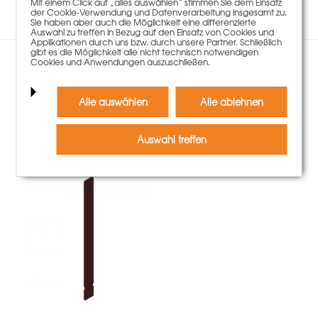
Mit einem Click auf „alles auswählen“ stimmen Sie dem Einsatz
der Cookie-Verwendung und Datenverarbeitung insgesamt zu.
Sie haben aber auch die Möglichkeit eine differenzierte
Auswahl zu treffen in Bezug auf den Einsatz von Cookies und
Applikationen durch uns bzw. durch unsere Partner. Schließlich
gibt es die Möglichkeit alle nicht technisch notwendigen
Cookies und Anwendungen auszuschließen.
Kunden, die diesen Artikel
gekauft haben, kauften
Alle auswählen
Alle ablehnen
auch
Auswahl treffen