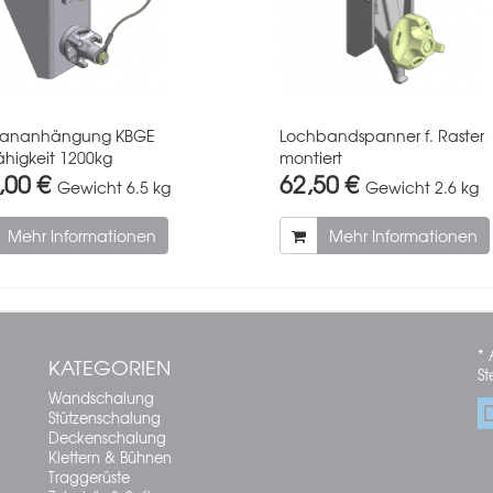
rananhängung KBGE
Lochbandspanner f. Raster
ähigkeit 1200kg
montiert
,00 €
62,50 €
Gewicht
6.5 kg
Gewicht
2.6 kg
Mehr Informationen
Mehr Informationen
* 
KATEGORIEN
St
Wandschalung
Stützenschalung
Deckenschalung
Klettern & Bühnen
Traggerüste