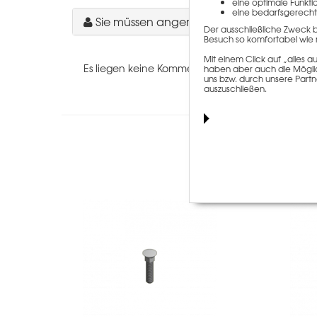
eine optimale Funkti
eine bedarfsgerecht
Sie müssen angemeldet sein, um einen 
Der ausschließliche Zweck 
Besuch so komfortabel wie 
Mit einem Click auf „alles
Es liegen keine Kommentare zu diesem Artikel vo
haben aber auch die Möglich
uns bzw. durch unsere Partn
auszuschließen.
Kunden, die 