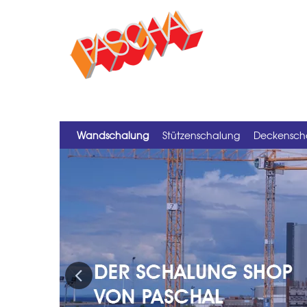
Wandschalung
Stützenschalung
Deckensch
Previous