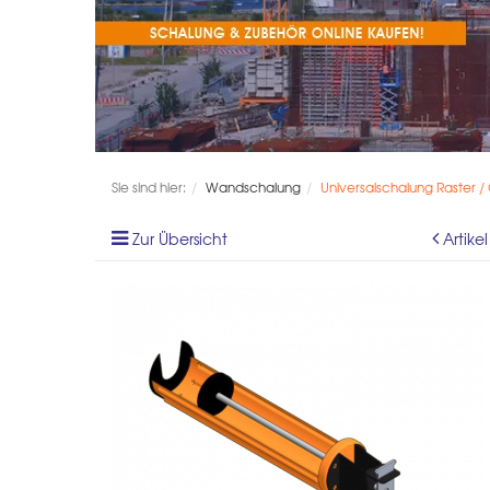
Sie sind hier:
Wandschalung
Universalschalung Raster /
Zur Übersicht
Artike