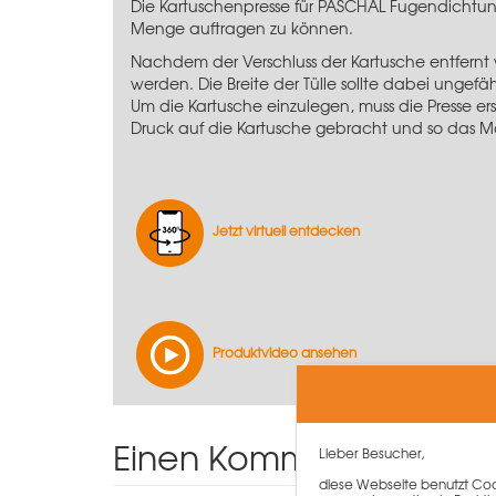
Die Kartuschenpresse für PASCHAL Fugendichtun
Menge auftragen zu können.
Nachdem der Verschluss der Kartusche entfernt
werden. Die Breite der Tülle sollte dabei ungef
Um die Kartusche einzulegen, muss die Presse er
Druck auf die Kartusche gebracht und so das Ma
Jetzt virtuell entdecken
Produktvideo ansehen
Einen Kommentar schre
Lieber Besucher,
diese Webseite benutzt Cook