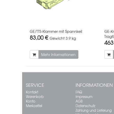
GE/TTS-Klammer mit Spannkeil
GE-K
83,00 €
Tragf
Gewicht
3.9 kg
463
Mehr Informationen
SERVICE
INFORMATIONEN
Kontakt
FAQ
Warenkorb
Impressum
Konto
AGB
Merkzettel
Datenschutz
Zahlung und Lieferung