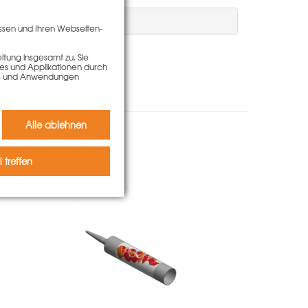
ssen und Ihren Webseiten-
tung insgesamt zu. Sie
ies und Applikationen durch
kies und Anwendungen
Alle ablehnen
 kauften auch
 treffen