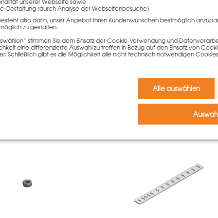
onalität unserer Webseite sowie
e Gestaltung (durch Analyse der Webseitenbesuche)
Kommentar schreiben zu können.
besteht also darin, unser Angebot Ihren Kundenwünschen bestmöglich anzupa
möglich zu gestalten.
 auswählen“ stimmen Sie dem Einsatz der Cookie-Verwendung und Datenverarbei
r.
keit eine differenzierte Auswahl zu treffen in Bezug auf den Einsatz von Cook
er. Schließlich gibt es die Möglichkeit alle nicht technisch notwendigen Coo
Alle auswählen
diesen Artikel gekauft haben,
Auswahl