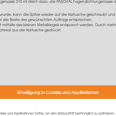
gsmasse 310 ml dient dazu, die
PASCHAL Fugendichtungsmasse
a
 wurde, kann die Spitze wieder auf die Kartusche geschraubt und
ähr der Breite des gewünschten Auftrags entsprechen.
st mithilfe des kleinen Metallriegels entspannt werden. Durch me
terial aus der Kartusche gedrückt.
Einwilligung in Cookies und Applikationen
iben
ies und Applikationen Dritter, um den Webauftritt bestmöglich zu optimieren. 