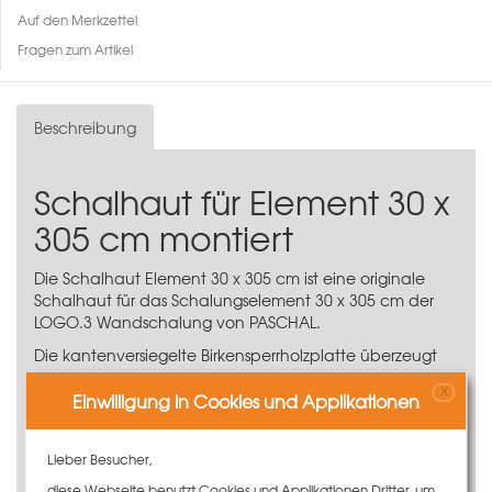
Auf den Merkzettel
Fragen zum Artikel
Beschreibung
Schalhaut für Element 30 x
305 cm montiert
Die Schalhaut Element 30 x 305 cm ist eine originale
Schalhaut für das
Schalungselement 30 x 305 cm
der
LOGO.3 Wandschalung
von PASCHAL.
Die kantenversiegelte Birkensperrholzplatte überzeugt
als Ersatz-Schalhaut in Herstellerqualität. Dank der
X
robusten und langlebigen Beschichtung aus Phenolharz
Einwilligung in Cookies und Applikationen
werden beste Betonergebnisse erzielt.
16 mm finnisches Birkensperrholz, 12-schichtig
Lieber Besucher,
Formstabil und hohe Tragfähigkeit
diese Webseite benutzt Cookies und Applikationen Dritter, um