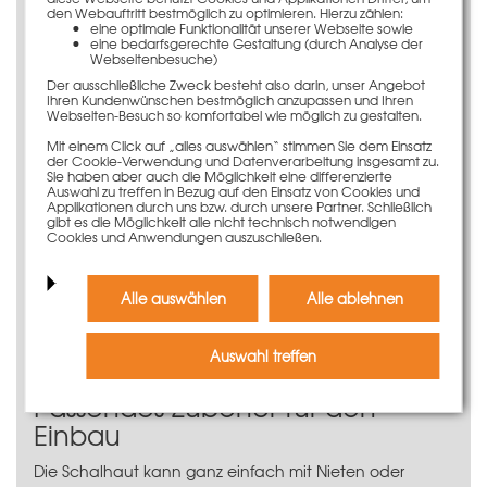
Lange Lebensdauer und damit große
den Webauftritt bestmöglich zu optimieren. Hierzu zählen:
Einsatzhäufigkeit
eine optimale Funktionalität unserer Webseite sowie
eine bedarfsgerechte Gestaltung (durch Analyse der
Beste Betonergebnisse dank
Webseitenbesuche)
Phenolharzbeschichtung
Der ausschließliche Zweck besteht also darin, unser Angebot
Ihren Kundenwünschen bestmöglich anzupassen und Ihren
Anwendungsinformation
Webseiten-Besuch so komfortabel wie möglich zu gestalten.
Mit einem Click auf „alles auswählen“ stimmen Sie dem Einsatz
Die Schalhaut für das LOGO.3-Element 30 x 305 cm
der Cookie-Verwendung und Datenverarbeitung insgesamt zu.
entspricht den höchsten Qualitätsansprüchen. Die
Sie haben aber auch die Möglichkeit eine differenzierte
Auswahl zu treffen in Bezug auf den Einsatz von Cookies und
rundum verlaufende Kantenversiegelung verhindert ein
Applikationen durch uns bzw. durch unsere Partner. Schließlich
ungleichmäßiges Aufquellen der Schalhaut am
gibt es die Möglichkeit alle nicht technisch notwendigen
Cookies und Anwendungen auszuschließen.
Plattenrand. Zudem überzeugt die 16 mm starke und
12-schichtig verleimte Schaltafel durch ihre große
Einsatzhäufigkeit.
Alle auswählen
Alle ablehnen
Die Spannstellenöffnungen sind werksseitig hergestellt
und mit Spannstabführungsbuchsen verstärkt, die
Auswahl treffen
ebenso mit PVC-Stopfen verschlossen sind.
Passendes Zubehör für den
Einbau
Die Schalhaut kann ganz einfach mit Nieten oder