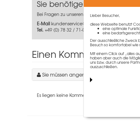
Sie benötigen weitere Info
Bei Fragen zu unseren Produkten helfen unsere 
Lieber Besucher,
E-Mail
kundenservice@paschal.com
diese Webseite benutzt Cook
eine optimale Funkti
Tel.
+49 (0) 78 32 / 71-0
eine bedarfsgerecht
Der ausschließliche Zweck 
Besuch so komfortabel wie 
Einen Kommentar schre
Mit einem Click auf „alles
haben aber auch die Möglich
uns bzw. durch unsere Partn
auszuschließen.
Sie müssen angemeldet sein, um einen 
Es liegen keine Kommentare zu diesem Artikel vo