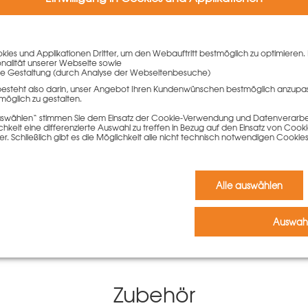
rmationen?
Schalungsexperten Ihnen gerne weiter.
ies und Applikationen Dritter, um den Webauftritt bestmöglich zu optimieren. 
onalität unserer Webseite sowie
e Gestaltung (durch Analyse der Webseitenbesuche)
besteht also darin, unser Angebot Ihren Kundenwünschen bestmöglich anzupa
möglich zu gestalten.
iben
 auswählen“ stimmen Sie dem Einsatz der Cookie-Verwendung und Datenverarbei
keit eine differenzierte Auswahl zu treffen in Bezug auf den Einsatz von Cook
er. Schließlich gibt es die Möglichkeit alle nicht technisch notwendigen Coo
Kommentar schreiben zu können.
Alle auswählen
r.
Auswahl
Zubehör