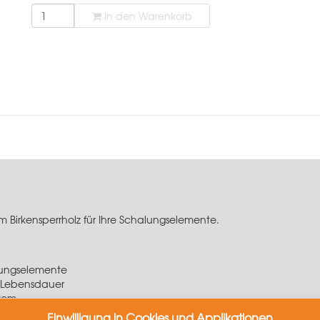
In den Warenkorb
Birkensperrholz für Ihre Schalungselemente.
lungselemente
r Lebensdauer
0cm
Einwilligung in Cookies und Applikationen