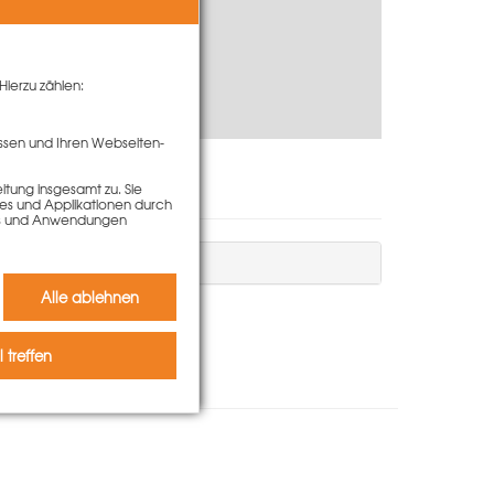
Hierzu zählen:
ssen und Ihren Webseiten-
tung insgesamt zu. Sie
ies und Applikationen durch
kies und Anwendungen
Alle ablehnen
 treffen