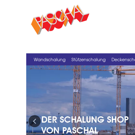
Wandschalung
Stützenschalung
Deckensch
Previous