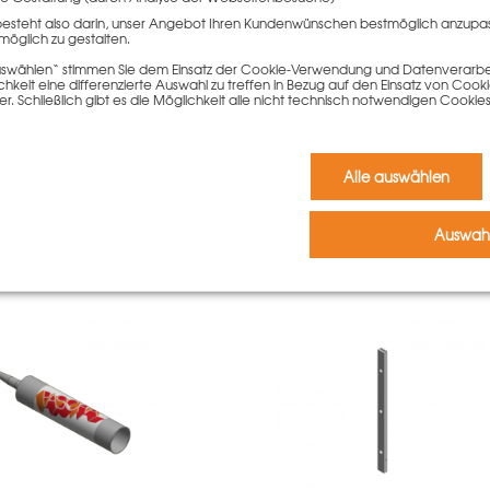
besteht also darin, unser Angebot Ihren Kundenwünschen bestmöglich anzupa
Kommentar schreiben zu können.
möglich zu gestalten.
 auswählen“ stimmen Sie dem Einsatz der Cookie-Verwendung und Datenverarbei
keit eine differenzierte Auswahl zu treffen in Bezug auf den Einsatz von Cook
er. Schließlich gibt es die Möglichkeit alle nicht technisch notwendigen Coo
r.
Alle auswählen
diesen Artikel gekauft haben,
Auswahl