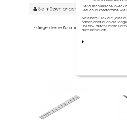
Der ausschließliche Zweck 
Sie müssen angemeldet sein, um einen 
Besuch so komfortabel wie 
Mit einem Click auf „alles
haben aber auch die Möglich
uns bzw. durch unsere Partn
Es liegen keine Kommentare zu diesem Artikel vo
auszuschließen.
Kunden, die 