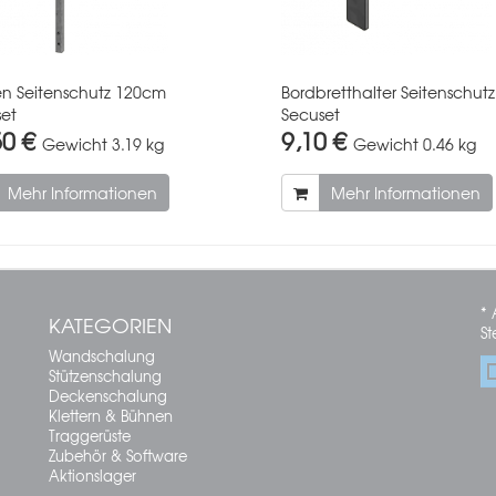
en Seitenschutz 120cm
Bordbretthalter Seitenschutz
et
Secuset
50 €
9,10 €
Gewicht
3.19 kg
Gewicht
0.46 kg
Mehr Informationen
Mehr Informationen
* 
KATEGORIEN
St
Wandschalung
Stützenschalung
Deckenschalung
Klettern & Bühnen
Traggerüste
Zubehör & Software
Aktionslager