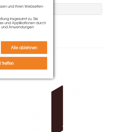
ssen und Ihren Webseiten-
tung insgesamt zu. Sie
ies und Applikationen durch
kies und Anwendungen
Alle ablehnen
 kauften auch
 treffen