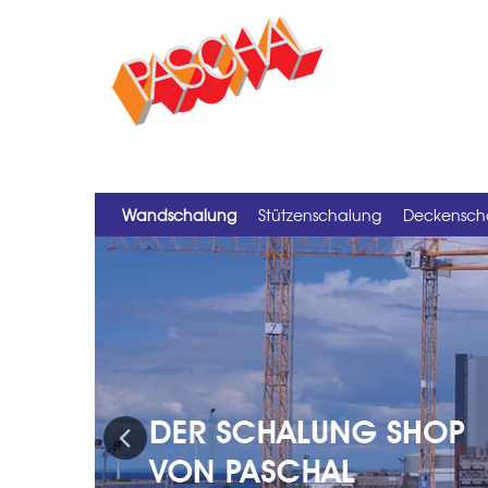
Wandschalung
Stützenschalung
Deckensch
Previous