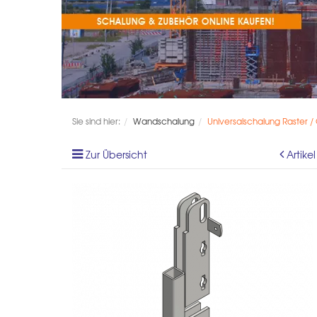
Sie sind hier:
Wandschalung
Universalschalung Raster /
Zur Übersicht
Artike