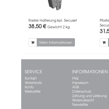
Raster Halterung kpl. Secuset
Pfost
38,50 €
Secus
Gewicht
2 kg
31,
Mehr Informationen
SERVICE
INFORMATIONEN
Kontakt
FAQ
Warenkorb
Impressum
Konto
AGB
Merkzettel
Datenschutz
Zahlung und Lieferung
Widerrufsrecht
Newsletter