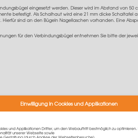
indungsbügel eingesetzt werden. Dieser wird im Abstand von 50 
mente befestigt. Als Schalhaut wird eine 21 mm dicke Schaltafel 
 Hierfür sind an den Bügeln Nagellaschen vorhanden. Eine Abspan
ungen für den Verbindungsbügel entnehmen Sie bitte der jeweil
Einwilligung in Cookies und Applikationen
iben
ies und Applikationen Dritter, um den Webauftritt bestmöglich zu optimieren. 
onalität unserer Webseite sowie
e Gestaltung (durch Analyse der Webseitenbesuche)