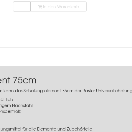
In den Warenkorb
ent 75cm
 kann das Schalungselement 75cm der Raster Universalschalung
ältlich
tigem Flachstahl
nsperrholz
dungsmittel für alle Elemente und Zubehörteile