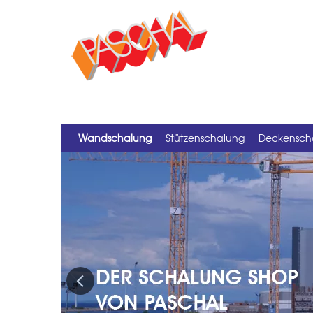
Wandschalung
Stützenschalung
Deckensch
Previous