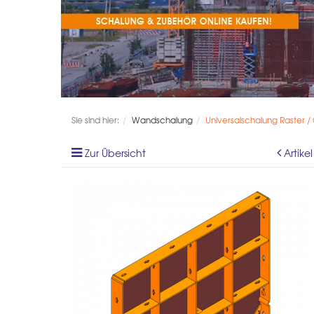
Sie sind hier:
Wandschalung
Universalschalung Raster /
Zur Übersicht
Artike