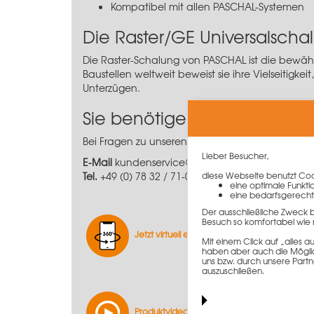
Kompatibel mit allen PASCHAL-Systemen
Die Raster/GE Universalscha
Die Raster-Schalung von PASCHAL ist die bewäh
Baustellen weltweit beweist sie ihre Vielseitig
Unterzügen.
Sie benötigen weitere Info
Bei Fragen zu unseren Produkten helfen unsere 
Lieber Besucher,
E-Mail
kundenservice@paschal.com
Tel.
+49 (0) 78 32 / 71-0
diese Webseite benutzt Cook
eine optimale Funkti
eine bedarfsgerecht
Der ausschließliche Zweck 
Besuch so komfortabel wie 
Jetzt virtuell entdecken
Mit einem Click auf „alles
haben aber auch die Möglich
uns bzw. durch unsere Partn
auszuschließen.
Produktvideo ansehen