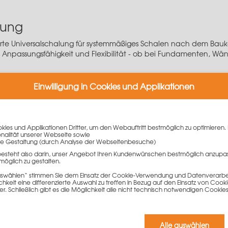
lung
rte Universalschalung für systemmäßiges Schalen nach dem Bauka
keit, Anpassungsfähigkeit und Flexibilität - ob bei Fundamenten,
rmationen?
Einwilligung in Cookies und Applikationen
Schalungsexperten Ihnen gerne weiter.
ies und Applikationen Dritter, um den Webauftritt bestmöglich zu optimieren. 
onalität unserer Webseite sowie
e Gestaltung (durch Analyse der Webseitenbesuche)
besteht also darin, unser Angebot Ihren Kundenwünschen bestmöglich anzupa
möglich zu gestalten.
 auswählen“ stimmen Sie dem Einsatz der Cookie-Verwendung und Datenverarbei
keit eine differenzierte Auswahl zu treffen in Bezug auf den Einsatz von Cook
er. Schließlich gibt es die Möglichkeit alle nicht technisch notwendigen Coo
Alle auswählen