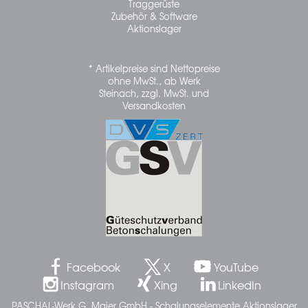
Traggerüste
Zubehör & Software
Aktionslager
* Artikelpreise sind Nettopreise
ohne MwSt., ab Werk
Steinach, zzgl. MwSt. und
Versandkosten
Facebook
X
YouTube
Instagram
Xing
LinkedIn
PASCHAL-Werk G. Maier GmbH - Schalungselemente Aktionslager