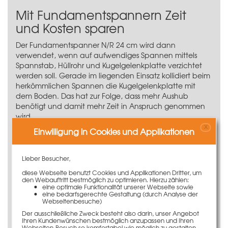
Mit Fundamentspannern Zeit
und Kosten sparen
Der Fundamentspanner N/R 24 cm wird dann
verwendet, wenn auf aufwendiges Spannen mittels
Spannstab, Hüllrohr und Kugelgelenkplatte verzichtet
werden soll. Gerade im liegenden Einsatz kollidiert beim
herkömmlichen Spannen die Kugelgelenkplatte mit
dem Boden. Das hat zur Folge, dass mehr Aushub
benötigt und damit mehr Zeit in Anspruch genommen
wird.
X
Einwilligung in Cookies und Applikationen
Zudem kann der Fundamentspanner N/R 24 cm
einfach und schnell montiert werden.
Ein weiterer Vorteil besteht darin, dass keine zusätzliche
Lieber Besucher,
Fundamentschalung auf der Baustelle benötigt wird.
diese Webseite benutzt Cookies und Applikationen Dritter, um
Die verfügbaren Raster- oder NeoR-Elemente können
den Webauftritt bestmöglich zu optimieren. Hierzu zählen:
durch den Fundamentspanner N/R 24 cm im liegenden
eine optimale Funktionalität unserer Webseite sowie
eine bedarfsgerechte Gestaltung (durch Analyse der
Einsatz verwendet und ansonsten auch stehend
Webseitenbesuche)
eingesetzt werden – dies spart Kosten.
Der ausschließliche Zweck besteht also darin, unser Angebot
Ihren Kundenwünschen bestmöglich anzupassen und Ihren
Webseiten-Besuch so komfortabel wie möglich zu gestalten.