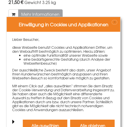
21,50 €
Gewicht
3.25 kg
Mehr Informationen
X
Einwilligung in Cookies und Applikationen
Lieber Besucher,
diese Webseite benutzt Cookies und Applikationen Dritter, um
den Webauftritt bestmöglich zu optimieren. Hierzu zählen:
eine optimale Funktionalität unserer Webseite sowie
eine bedarfsgerechte Gestaltung (durch Analyse der
Webseitenbesuche)
Der ausschließliche Zweck besteht also darin, unser Angebot
Ihren Kundenwünschen bestmöglich anzupassen und Ihren
Webseiten-Besuch so komfortabel wie möglich zu gestalten.
Mit einem Click auf „alles auswählen“ stimmen Sie dem Einsatz
der Cookie-Verwendung und Datenverarbeitung insgesamt zu.
Sie haben aber auch die Möglichkeit eine differenzierte
Linsensenkschraube M6x30 mit kleinem Kopf verzinkt
Auswahl zu treffen in Bezug auf den Einsatz von Cookies und
11,00 €
100 Stück | 0,11 €/Stück
Applikationen durch uns bzw. durch unsere Partner. Schließlich
gibt es die Möglichkeit alle nicht technisch notwendigen
Cookies und Anwendungen auszuschließen.
Mehr Informationen
Alle auswählen
Alle ablehnen