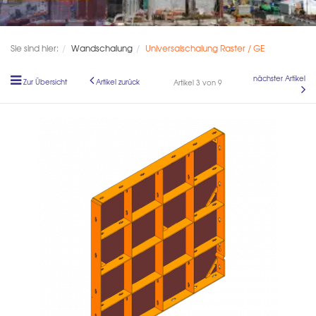
Sie sind hier:
Wandschalung
Universalschalung Raster / GE
nächster Artikel
Zur Übersicht
Artikel zurück
Artikel 3 von 9