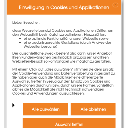
da nur ein extrem schmaler Rahmenabdruck im Beton
X
Einwilligung in Cookies und Applikationen
verbleibt.
Dank des robusten und reparaturfreundlichen
Lieber Besucher,
Flachstahlrahmens überzeugt das Raster-Element 30 x
diese Webseite benutzt Cookies und Applikationen Dritter, um
75 cm mit einer langen Lebensdauer und damit hohen
den Webauftritt bestmöglich zu optimieren. Hierzu zählen:
Einsatzzahlen.
eine optimale Funktionalität unserer Webseite sowie
eine bedarfsgerechte Gestaltung (durch Analyse der
Sicheres und effektives Arbeiten
Webseitenbesuche)
Der ausschließliche Zweck besteht also darin, unser Angebot
auf der Baustelle
Ihren Kundenwünschen bestmöglich anzupassen und Ihren
Webseiten-Besuch so komfortabel wie möglich zu gestalten.
Durch einfache Handhabung lässt sich das
Mit einem Click auf „alles auswählen“ stimmen Sie dem Einsatz
Seitenschutzsystem Secuset
effektiv und sicher an der
der Cookie-Verwendung und Datenverarbeitung insgesamt zu.
Schalung montieren.
Sie haben aber auch die Möglichkeit eine differenzierte
Auswahl zu treffen in Bezug auf den Einsatz von Cookies und
Applikationen durch uns bzw. durch unsere Partner. Schließlich
Zusätzlich wird jedes Raster-Element mittels unseren
gibt es die Möglichkeit alle nicht technisch notwendigen
Transpondern unverwechselbar – durch die PASCHAL
Cookies und Anwendungen auszuschließen.
Ident-Technologie. Diese verleiht jedem damit
versehenen Schalungselement eine elektronische
Nummer, wodurch eine eindeutige und
Alle auswählen
Alle ablehnen
unmissverständliche Identifizierung garantiert wird.
Auswahl treffen