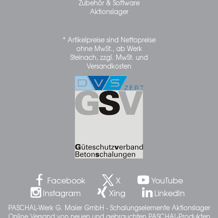
Zubehör & Software
Aktionslager
* Artikelpreise sind Nettopreise
ohne MwSt., ab Werk
Steinach, zzgl. MwSt. und
Versandkosten
Facebook
X
YouTube
Instagram
Xing
LinkedIn
PASCHAL-Werk G. Maier GmbH - Schalungselemente Aktionslager
Online Versand von neuen und gebrauchten PASCHAL-Produkten