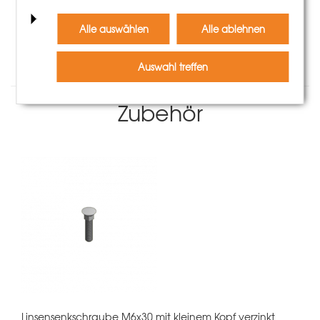
Mehr Informationen
Alle auswählen
Alle ablehnen
Auswahl treffen
Zubehör
Linsensenkschraube M6x30 mit kleinem Kopf verzinkt