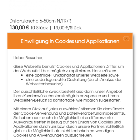
Distanzlasche 6-50cm N/TR/R
130,00 €
10 Stück | 13,00 €/Stück
X
Einwilligung in Cookies und Applikationen
Mehr Informationen
Lieber Besucher,
diese Webseite benutzt Cookies und Applikationen Dritter, um
den Webauftritt bestmöglich zu optimieren. Hierzu zählen:
eine optimale Funktionalität unserer Webseite sowie
eine bedarfsgerechte Gestaltung (durch Analyse der
Webseitenbesuche)
Der ausschließliche Zweck besteht also darin, unser Angebot
Ihren Kundenwünschen bestmöglich anzupassen und Ihren
Webseiten-Besuch so komfortabel wie möglich zu gestalten.
Mit einem Click auf „alles auswählen“ stimmen Sie dem Einsatz
der Cookie-Verwendung und Datenverarbeitung insgesamt zu.
Sie haben aber auch die Möglichkeit eine differenzierte
Auswahl zu treffen in Bezug auf den Einsatz von Cookies und
Applikationen durch uns bzw. durch unsere Partner. Schließlich
Paschal-Fugendichtungsmasse 310ml (PAN321)
gibt es die Möglichkeit alle nicht technisch notwendigen
Cookies und Anwendungen auszuschließen.
8,50 €
Gewicht
0.43 kg