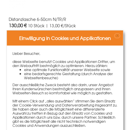
Distanzlasche 6-50cm N/TR/R
130,00 €
10 Stück | 13,00 €/Stück
X
Einwilligung in Cookies und Applikationen
Mehr Informationen
Lieber Besucher,
diese Webseite benutzt Cookies und Applikationen Dritter, um
den Webauftritt bestmöglich zu optimieren. Hierzu zählen:
eine optimale Funktionalität unserer Webseite sowie
eine bedarfsgerechte Gestaltung (durch Analyse der
Webseitenbesuche)
Der ausschließliche Zweck besteht also darin, unser Angebot
Ihren Kundenwünschen bestmöglich anzupassen und Ihren
Webseiten-Besuch so komfortabel wie möglich zu gestalten.
Mit einem Click auf „alles auswählen“ stimmen Sie dem Einsatz
der Cookie-Verwendung und Datenverarbeitung insgesamt zu.
Sie haben aber auch die Möglichkeit eine differenzierte
Auswahl zu treffen in Bezug auf den Einsatz von Cookies und
Applikationen durch uns bzw. durch unsere Partner. Schließlich
Paschal-Fugendichtungsmasse 310ml (PAN321)
gibt es die Möglichkeit alle nicht technisch notwendigen
Cookies und Anwendungen auszuschließen.
8,50 €
Gewicht
0.43 kg