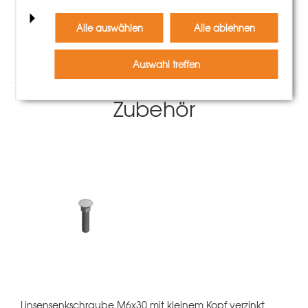
Mehr Informationen
Alle auswählen
Alle ablehnen
Auswahl treffen
Zubehör
Linsensenkschraube M6x30 mit kleinem Kopf verzinkt