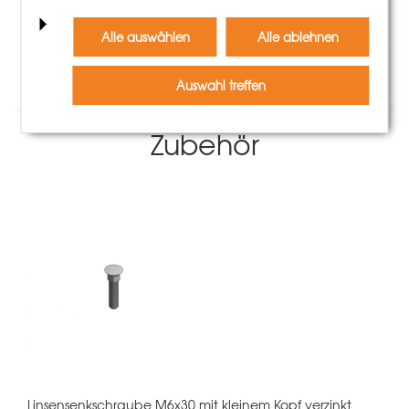
Mehr Informationen
Alle auswählen
Alle ablehnen
Auswahl treffen
Zubehör
Linsensenkschraube M6x30 mit kleinem Kopf verzinkt