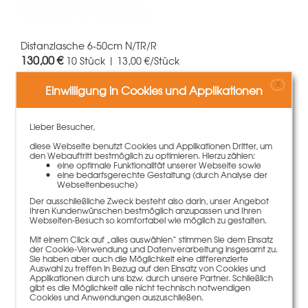
Distanzlasche 6-50cm N/TR/R
130,00 €
10 Stück | 13,00 €/Stück
X
Einwilligung in Cookies und Applikationen
Mehr Informationen
Lieber Besucher,
diese Webseite benutzt Cookies und Applikationen Dritter, um
den Webauftritt bestmöglich zu optimieren. Hierzu zählen:
eine optimale Funktionalität unserer Webseite sowie
eine bedarfsgerechte Gestaltung (durch Analyse der
Webseitenbesuche)
Der ausschließliche Zweck besteht also darin, unser Angebot
Ihren Kundenwünschen bestmöglich anzupassen und Ihren
Webseiten-Besuch so komfortabel wie möglich zu gestalten.
Mit einem Click auf „alles auswählen“ stimmen Sie dem Einsatz
der Cookie-Verwendung und Datenverarbeitung insgesamt zu.
Sie haben aber auch die Möglichkeit eine differenzierte
Auswahl zu treffen in Bezug auf den Einsatz von Cookies und
Applikationen durch uns bzw. durch unsere Partner. Schließlich
Paschal-Fugendichtungsmasse 310ml (PAN321)
gibt es die Möglichkeit alle nicht technisch notwendigen
Cookies und Anwendungen auszuschließen.
8,50 €
Gewicht
0.43 kg