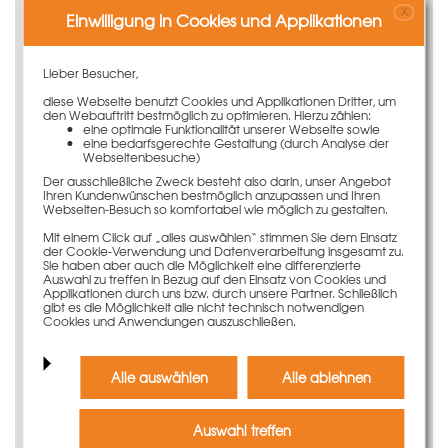
Der LOGO.3-Kunststoffausgleich ist in allen
X
Einwilligung in Cookies und Applikationen
Schalungshöhen verfügbar und mit allen gängigen
Schalsystemen kompatibel.
Lieber Besucher,
Langlebige und einfache
diese Webseite benutzt Cookies und Applikationen Dritter, um
Nutzung
den Webauftritt bestmöglich zu optimieren. Hierzu zählen:
eine optimale Funktionalität unserer Webseite sowie
eine bedarfsgerechte Gestaltung (durch Analyse der
Der Kunststoffausgleich ist sehr langlebig und formstabil,
Webseitenbesuche)
sodass sehr hohe Einsatzzahlen erreicht werden können.
Der ausschließliche Zweck besteht also darin, unser Angebot
Dank der glatten Oberfläche lässt er sich sehr einfach
Ihren Kundenwünschen bestmöglich anzupassen und Ihren
Webseiten-Besuch so komfortabel wie möglich zu gestalten.
reinigen. Die Oberflächenbeschaffenheit des
Kunststoffausgleiches ist ähnlich der filmbeschichteten
Mit einem Click auf „alles auswählen“ stimmen Sie dem Einsatz
der Cookie-Verwendung und Datenverarbeitung insgesamt zu.
Schalungsplatte, wodurch unterschiedliche Abdrücke
Sie haben aber auch die Möglichkeit eine differenzierte
im Beton vermieden werden.
Auswahl zu treffen in Bezug auf den Einsatz von Cookies und
Applikationen durch uns bzw. durch unsere Partner. Schließlich
Bei der Verwendung des Ausgleichs werden keine
gibt es die Möglichkeit alle nicht technisch notwendigen
Cookies und Anwendungen auszuschließen.
Schienen oder andere bauseitige Ergänzungen zur
Befestigung benötigt.
Alle auswählen
Alle ablehnen
Simple Befestigung mit
Standardverbindungsmitteln
Auswahl treffen
Die Befestigung des Kunststoffausgleiches an den