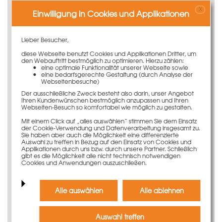
Lange Lebensdauer und damit große
X
Einsatzhäufigkeit
Einwilligung in Cookies und Applikationen
Beste Betonergebnisse dank
Phenolharzbeschichtung
Lieber Besucher,
Anwendungsinformation
diese Webseite benutzt Cookies und Applikationen Dritter, um
den Webauftritt bestmöglich zu optimieren. Hierzu zählen:
eine optimale Funktionalität unserer Webseite sowie
Die Schalhaut für das LOGO.3-Element 240 x 135 cm
eine bedarfsgerechte Gestaltung (durch Analyse der
entspricht den höchsten Qualitätsansprüchen. Die
Webseitenbesuche)
rundum verlaufende Kantenversiegelung verhindert ein
Der ausschließliche Zweck besteht also darin, unser Angebot
ungleichmäßiges Aufquellen der Schalhaut am
Ihren Kundenwünschen bestmöglich anzupassen und Ihren
Webseiten-Besuch so komfortabel wie möglich zu gestalten.
Plattenrand. Zudem überzeugt die 16 mm starke und
12-schichtig verleimte Schaltafel durch ihre große
Mit einem Click auf „alles auswählen“ stimmen Sie dem Einsatz
der Cookie-Verwendung und Datenverarbeitung insgesamt zu.
Einsatzhäufigkeit.
Sie haben aber auch die Möglichkeit eine differenzierte
Auswahl zu treffen in Bezug auf den Einsatz von Cookies und
Die Spannstellenöffnungen sind werksseitig hergestellt
Applikationen durch uns bzw. durch unsere Partner. Schließlich
und mit Spannstabführungsbuchsen verstärkt, die
gibt es die Möglichkeit alle nicht technisch notwendigen
Cookies und Anwendungen auszuschließen.
ebenso mit PVC-Stopfen verschlossen sind.
Passendes Zubehör für den
Alle auswählen
Alle ablehnen
Einbau
Die Schalhaut kann ganz einfach mit Nieten oder
Auswahl treffen