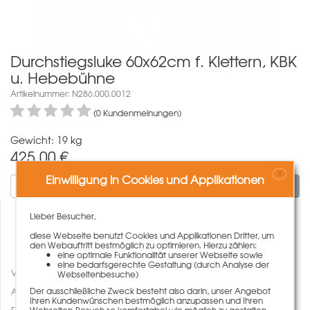
Durchstiegsluke 60x62cm f. Klettern, KBK
u. Hebebühne
Artikelnummer: N286.000.0012
(0 Kundenmeinungen)
Gewicht: 19 kg
425,00
€
X
Einwilligung in Cookies und Applikationen
In den Warenkorb
Lieber Besucher,
diese Webseite benutzt Cookies und Applikationen Dritter, um
den Webauftritt bestmöglich zu optimieren. Hierzu zählen:
eine optimale Funktionalität unserer Webseite sowie
eine bedarfsgerechte Gestaltung (durch Analyse der
Vergleichen
Webseitenbesuche)
Der ausschließliche Zweck besteht also darin, unser Angebot
Auf den Merkzettel
Ihren Kundenwünschen bestmöglich anzupassen und Ihren
Webseiten-Besuch so komfortabel wie möglich zu gestalten.
Fragen zum Artikel