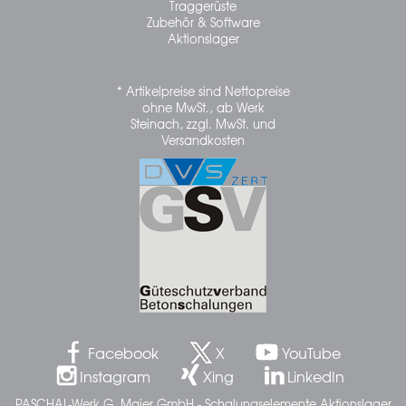
Traggerüste
Zubehör & Software
Aktionslager
* Artikelpreise sind Nettopreise
ohne MwSt., ab Werk
Steinach, zzgl. MwSt. und
Versandkosten
Facebook
X
YouTube
Instagram
Xing
LinkedIn
PASCHAL-Werk G. Maier GmbH - Schalungselemente Aktionslager