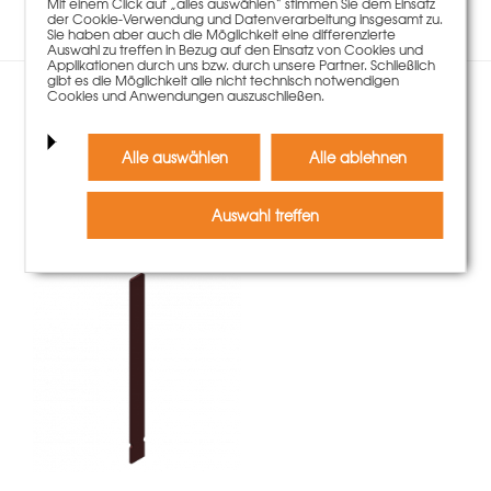
Mit einem Click auf „alles auswählen“ stimmen Sie dem Einsatz
der Cookie-Verwendung und Datenverarbeitung insgesamt zu.
Sie haben aber auch die Möglichkeit eine differenzierte
Auswahl zu treffen in Bezug auf den Einsatz von Cookies und
Applikationen durch uns bzw. durch unsere Partner. Schließlich
gibt es die Möglichkeit alle nicht technisch notwendigen
Cookies und Anwendungen auszuschließen.
Kunden, die diesen Artikel
gekauft haben, kauften
Alle auswählen
Alle ablehnen
auch
Auswahl treffen