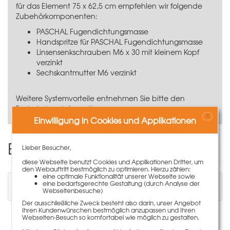
für das Element 75 x 62,5 cm empfehlen wir folgende
Zubehörkomponenten:
PASCHAL Fugendichtungsmasse
Handspritze für PASCHAL Fugendichtungsmasse
Linsensenkschrauben M6 x 30 mit kleinem Kopf
verzinkt
Sechskantmutter M6 verzinkt
Weitere Systemvorteile entnehmen Sie bitte den
Technischen Informationen.
X
Einwilligung in Cookies und Applikationen
Einen Kommentar schreiben
Lieber Besucher,
diese Webseite benutzt Cookies und Applikationen Dritter, um
den Webauftritt bestmöglich zu optimieren. Hierzu zählen:
eine optimale Funktionalität unserer Webseite sowie
Sie müssen angemeldet sein, um einen
eine bedarfsgerechte Gestaltung (durch Analyse der
Kommentar schreiben zu können.
Webseitenbesuche)
Der ausschließliche Zweck besteht also darin, unser Angebot
Ihren Kundenwünschen bestmöglich anzupassen und Ihren
Webseiten-Besuch so komfortabel wie möglich zu gestalten.
Es liegen keine Kommentare zu diesem Artikel vor.