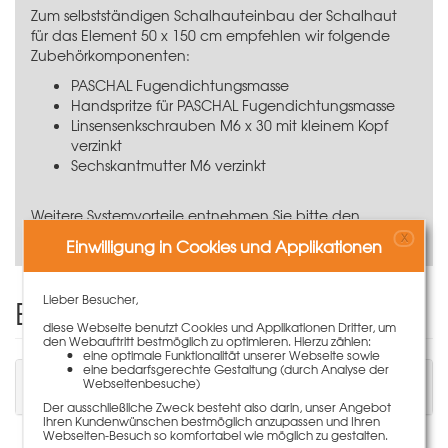
Zum selbstständigen Schalhauteinbau der Schalhaut
für das Element 50 x 150 cm empfehlen wir folgende
Zubehörkomponenten:
PASCHAL Fugendichtungsmasse
Handspritze für PASCHAL Fugendichtungsmasse
Linsensenkschrauben M6 x 30 mit kleinem Kopf
verzinkt
Sechskantmutter M6 verzinkt
Weitere Systemvorteile entnehmen Sie bitte den
Technischen Informationen.
X
Einwilligung in Cookies und Applikationen
Lieber Besucher,
Einen Kommentar schreiben
diese Webseite benutzt Cookies und Applikationen Dritter, um
den Webauftritt bestmöglich zu optimieren. Hierzu zählen:
eine optimale Funktionalität unserer Webseite sowie
eine bedarfsgerechte Gestaltung (durch Analyse der
Sie müssen angemeldet sein, um einen
Webseitenbesuche)
Kommentar schreiben zu können.
Der ausschließliche Zweck besteht also darin, unser Angebot
Ihren Kundenwünschen bestmöglich anzupassen und Ihren
Webseiten-Besuch so komfortabel wie möglich zu gestalten.