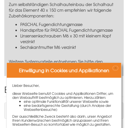
Zum selbstständigen Schalhauteinbau der Schalhaut
für das Element 40 x 150 cm empfehlen wir folgende
Zubehörkomponenten:
PASCHAL Fugendichtungsmasse
Handspritze für PASCHAL Fugendichtungsmasse
Linsensenkschrauben M6 x 30 mit kleinem Kopf
verzinkt
Sechskantmutter M6 verzinkt
Weitere Systemvorteile entnehmen Sie bitte den
Technischen Informationen.
X
Einwilligung in Cookies und Applikationen
Lieber Besucher,
Einen Kommentar schreiben
diese Webseite benutzt Cookies und Applikationen Dritter, um
den Webauftritt bestmöglich zu optimieren. Hierzu zählen:
eine optimale Funktionalität unserer Webseite sowie
eine bedarfsgerechte Gestaltung (durch Analyse der
Sie müssen angemeldet sein, um einen
Webseitenbesuche)
Kommentar schreiben zu können.
Der ausschließliche Zweck besteht also darin, unser Angebot
Ihren Kundenwünschen bestmöglich anzupassen und Ihren
Webseiten-Besuch so komfortabel wie möglich zu gestalten.