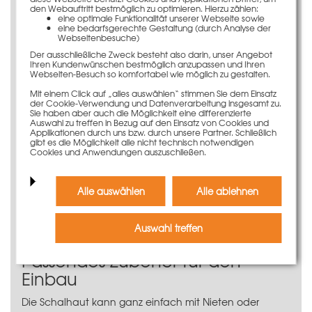
Lange Lebensdauer und damit große
den Webauftritt bestmöglich zu optimieren. Hierzu zählen:
Einsatzhäufigkeit
eine optimale Funktionalität unserer Webseite sowie
eine bedarfsgerechte Gestaltung (durch Analyse der
Beste Betonergebnisse dank
Webseitenbesuche)
Phenolharzbeschichtung
Der ausschließliche Zweck besteht also darin, unser Angebot
Ihren Kundenwünschen bestmöglich anzupassen und Ihren
Anwendungsinformation
Webseiten-Besuch so komfortabel wie möglich zu gestalten.
Mit einem Click auf „alles auswählen“ stimmen Sie dem Einsatz
Die Schalhaut für das LOGO.3-Element 45 x 340 cm
der Cookie-Verwendung und Datenverarbeitung insgesamt zu.
entspricht den höchsten Qualitätsansprüchen. Die
Sie haben aber auch die Möglichkeit eine differenzierte
Auswahl zu treffen in Bezug auf den Einsatz von Cookies und
rundum verlaufende Kantenversiegelung verhindert ein
Applikationen durch uns bzw. durch unsere Partner. Schließlich
ungleichmäßiges Aufquellen der Schalhaut am
gibt es die Möglichkeit alle nicht technisch notwendigen
Cookies und Anwendungen auszuschließen.
Plattenrand. Zudem überzeugt die 16 mm starke und
12-schichtig verleimte Schaltafel durch ihre große
Einsatzhäufigkeit.
Alle auswählen
Alle ablehnen
Die Spannstellenöffnungen sind werksseitig hergestellt
und mit Spannstabführungsbuchsen verstärkt, die
Auswahl treffen
ebenso mit PVC-Stopfen verschlossen sind.
Passendes Zubehör für den
Einbau
Die Schalhaut kann ganz einfach mit Nieten oder