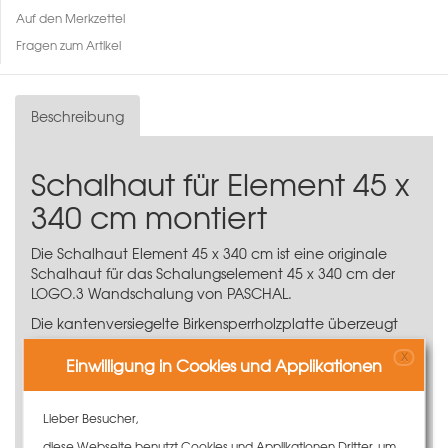
Auf den Merkzettel
Fragen zum Artikel
Beschreibung
Schalhaut für Element 45 x
340 cm montiert
Die Schalhaut Element 45 x 340 cm ist eine originale
Schalhaut für das
Schalungselement 45 x 340 cm
der
LOGO.3 Wandschalung
von PASCHAL.
Die kantenversiegelte Birkensperrholzplatte überzeugt
als Ersatz-Schalhaut in Herstellerqualität. Dank der
X
robusten und langlebigen Beschichtung aus Phenolharz
Einwilligung in Cookies und Applikationen
werden beste Betonergebnisse erzielt.
16 mm finnisches Birkensperrholz, 12-schichtig
Lieber Besucher,
Formstabil und hohe Tragfähigkeit
diese Webseite benutzt Cookies und Applikationen Dritter, um