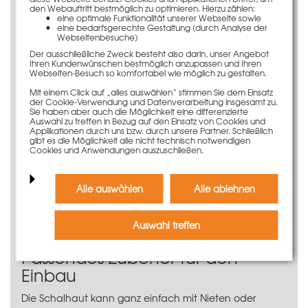
Lange Lebensdauer und damit große
den Webauftritt bestmöglich zu optimieren. Hierzu zählen:
Einsatzhäufigkeit
eine optimale Funktionalität unserer Webseite sowie
eine bedarfsgerechte Gestaltung (durch Analyse der
Beste Betonergebnisse dank
Webseitenbesuche)
Phenolharzbeschichtung
Der ausschließliche Zweck besteht also darin, unser Angebot
Ihren Kundenwünschen bestmöglich anzupassen und Ihren
Anwendungsinformation
Webseiten-Besuch so komfortabel wie möglich zu gestalten.
Mit einem Click auf „alles auswählen“ stimmen Sie dem Einsatz
Die Schalhaut für das LOGO.3-Element 30 x 270 cm
der Cookie-Verwendung und Datenverarbeitung insgesamt zu.
entspricht den höchsten Qualitätsansprüchen. Die
Sie haben aber auch die Möglichkeit eine differenzierte
Auswahl zu treffen in Bezug auf den Einsatz von Cookies und
rundum verlaufende Kantenversiegelung verhindert ein
Applikationen durch uns bzw. durch unsere Partner. Schließlich
ungleichmäßiges Aufquellen der Schalhaut am
gibt es die Möglichkeit alle nicht technisch notwendigen
Cookies und Anwendungen auszuschließen.
Plattenrand. Zudem überzeugt die 16 mm starke und
12-schichtig verleimte Schaltafel durch ihre große
Einsatzhäufigkeit.
Alle auswählen
Alle ablehnen
Die Spannstellenöffnungen sind werksseitig hergestellt
und mit Spannstabführungsbuchsen verstärkt, die
Auswahl treffen
ebenso mit PVC-Stopfen verschlossen sind.
Passendes Zubehör für den
Einbau
Die Schalhaut kann ganz einfach mit Nieten oder