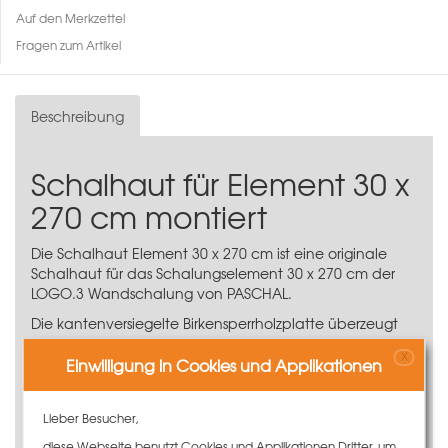
Auf den Merkzettel
Fragen zum Artikel
Beschreibung
Schalhaut für Element 30 x
270 cm montiert
Die Schalhaut Element 30 x 270 cm ist eine originale
Schalhaut für das
Schalungselement 30 x 270 cm
der
LOGO.3 Wandschalung
von PASCHAL.
Die kantenversiegelte Birkensperrholzplatte überzeugt
als Ersatz-Schalhaut in Herstellerqualität. Dank der
X
robusten und langlebigen Beschichtung aus Phenolharz
Einwilligung in Cookies und Applikationen
werden beste Betonergebnisse erzielt.
16 mm finnisches Birkensperrholz, 12-schichtig
Lieber Besucher,
Formstabil und hohe Tragfähigkeit
diese Webseite benutzt Cookies und Applikationen Dritter, um