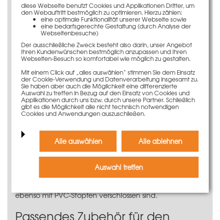
Beste Betonergebnisse dank
diese Webseite benutzt Cookies und Applikationen Dritter, um
Phenolharzbeschichtung
den Webauftritt bestmöglich zu optimieren. Hierzu zählen:
eine optimale Funktionalität unserer Webseite sowie
Innenliegende Spannstellen
eine bedarfsgerechte Gestaltung (durch Analyse der
Spannstellen verstärkt mit
Webseitenbesuche)
Spannstabführungsbuchse
Der ausschließliche Zweck besteht also darin, unser Angebot
Ihren Kundenwünschen bestmöglich anzupassen und Ihren
Anwendungsinformation
Webseiten-Besuch so komfortabel wie möglich zu gestalten.
Mit einem Click auf „alles auswählen“ stimmen Sie dem Einsatz
Die Schalhaut für das GE-Element 150 x 275 cm
der Cookie-Verwendung und Datenverarbeitung insgesamt zu.
Sie haben aber auch die Möglichkeit eine differenzierte
entspricht den höchsten Qualitätsansprüchen. Die
Auswahl zu treffen in Bezug auf den Einsatz von Cookies und
rundum verlaufende Kantenversiegelung verhindert ein
Applikationen durch uns bzw. durch unsere Partner. Schließlich
ungleichmäßiges Aufquellen der Schalhaut am
gibt es die Möglichkeit alle nicht technisch notwendigen
Cookies und Anwendungen auszuschließen.
Plattenrand. Zudem überzeugt die 15 mm starke und
11-schichtig verleimt aufgebaute Schaltafel durch ihre
große Einsatzhäufigkeit.
Alle auswählen
Alle ablehnen
Dank der robusten und langlebigen Beschichtung aus
Phenolharz werden beste Betonergebnisse erzielt.
Auswahl treffen
Die Spannstellenöffnungen sind werksseitig hergestellt
und mit Spannstabführungsbuchsen verstärkt, die
ebenso mit PVC-Stopfen verschlossen sind.
Passendes Zubehör für den