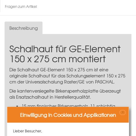
Fragen zum Artikel
Beschreibung
Schalhaut für GE-Element
150 x 275 cm montiert
Die Schalhaut GE-Element 150 x 275 cm ist eine
originale Schalhaut für das Schalungselement 150 x 275
cm der
Universalschalung Raster/GE
von PASCHAL.
Die kantenversiegelte Birkensperrholzplatte überzeugt
als Ersatzschalhaut in Herstellerqualität.
15 mm finnisches Birkensperrholz, 11-schichtig
Sichere und schnelle Verbindung mit dem
X
Einwilligung in Cookies und Applikationen
Elementrahmen
Lange Lebensdauer und damit große
Einsatzhäufigkeit
Lieber Besucher,