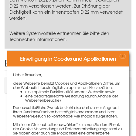
D.22 mm verschlossen werden. Zur Erhöhung der
Dichtigkeit kann ein Innenstopfen D.22 mm verwendet
werden.
Weitere Systemvorteile entnehmen Sie bitte den
Technischen Informationen.
X
Einwilligung in Cookies und Applikationen
Einen Kommentar schreiben
Lieber Besucher,
Sie müssen angemeldet sein, um einen
diese Webseite benutzt Cookies und Applikationen Dritter, um
Kommentar schreiben zu können.
den Webauftritt bestmöglich zu optimieren. Hierzu zählen:
eine optimale Funktionalität unserer Webseite sowie
eine bedarfsgerechte Gestaltung (durch Analyse der
Webseitenbesuche)
Der ausschließliche Zweck besteht also darin, unser Angebot
Es liegen keine Kommentare zu diesem Artikel vor.
Ihren Kundenwünschen bestmöglich anzupassen und Ihren
Webseiten-Besuch so komfortabel wie möglich zu gestalten.
Mit einem Click auf „alles auswählen“ stimmen Sie dem Einsatz
der Cookie-Verwendung und Datenverarbeitung insgesamt zu.
Sie haben aber auch die Möglichkeit eine differenzierte