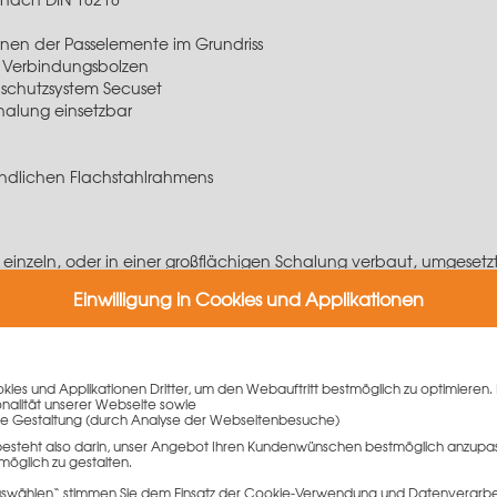
dnen der Passelemente im Grundriss
m
Verbindungsbolzen
nschutzsystem Secuset
halung einsetzbar
ndlichen Flachstahlrahmens
einzeln, oder in einer großflächigen Schalung verbaut, umgeset
und schnell vertikal und horizontal mit Verbindungsbolzen angeb
Einwilligung in Cookies und Applikationen
kann das Raster-Element 100 x 125 cm als Fundamentschalung e
ngebracht werden.
nung
ies und Applikationen Dritter, um den Webauftritt bestmöglich zu optimieren. 
onalität unserer Webseite sowie
e Gestaltung (durch Analyse der Webseitenbesuche)
 Schalhöhe von 1,25 m erreichen die Raster-Elemente 100 x 125 c
besteht also darin, unser Angebot Ihren Kundenwünschen bestmöglich anzupa
möglich zu gestalten.
ch in der Höhe von 12,5 cm links und rechts je eine Halb-Sickun
 auswählen“ stimmen Sie dem Einsatz der Cookie-Verwendung und Datenverarbei