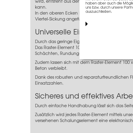
wird, entsteht aus den zwei Halb-Sickungen ei
haben aber auch die Möglich
kann.
uns bzw. durch unsere Partn
auszuschließen.
In den oberen Ecken links und rechts befindet si
Viertel-Sickung angefügt, entsteht eine weitere
Universelle Einsatzmöglichke
Durch das geringe Eigengewicht besticht das R
Das Raster-Element 100 x 125 cm verfügt über e
Schächten, Rundungen, Stützen oder Unterzüge
Zudem lassen sich mit dem Raster-Element 100
Beton verbleibt.
Dank des robusten und reparaturfreundlichen 
Einsatzzahlen.
Sicheres und effektives Arbe
Durch einfache Handhabung lässt sich das
Seit
Zusätzlich wird jedes Raster-Element mittels u
versehenen Schalungselement eine elektronische