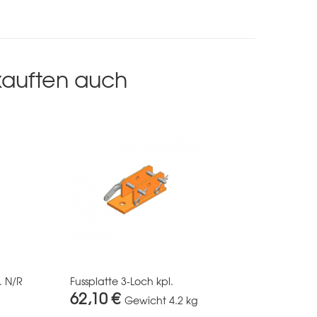
 kauften auch
. N/R
Fussplatte 3-Loch kpl.
62,10 €
Gewicht
4.2 kg