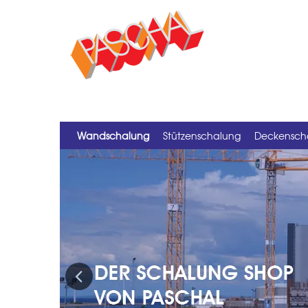
Wandschalung
Stützenschalung
Deckensch
Previous