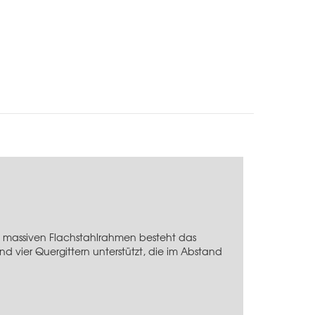
, massiven Flachstahlrahmen besteht das
 vier Quergittern unterstützt, die im Abstand