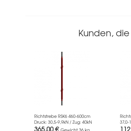
Kunden, die 
Richtstrebe RSK6 460-600cm
Richt
Druck: 30,5-9,9kN / Zug: 40kN
37,0-
365,00 €
112
Gewicht
36 kg