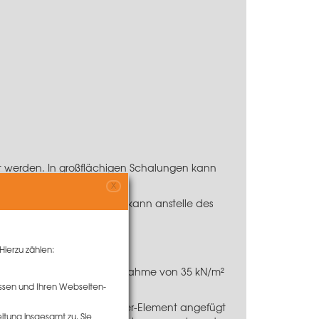
zt werden. In großflächigen Schalungen kann
aut werden.
X
ingesetzt werden. Zudem kann anstelle des
Hierzu zählen:
m eine Frischbetondruckaufnahme von 35 kN/m²
ssen und Ihren Webseiten-
g. Sobald ein weiteres Raster-Element angefügt
tung insgesamt zu. Sie