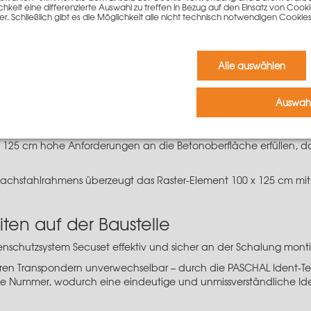
ne neue Spannstellenöffnung, in der zusätzlich zu den Verbindu
keit eine differenzierte Auswahl zu treffen in Bezug auf den Einsatz von Cook
er. Schließlich gibt es die Möglichkeit alle nicht technisch notwendigen Coo
ch jeweils eine Viertel-Spannstabsickung – werden nun an dieser S
 Spannstellenöffnung, die vor allem zum Aufstocken benötigt wird.
Alle auswählen
iten mit hohen Einsatzzahlen
aster-Element 100 x 125 cm als Handschalung, es kann jedoch au
Auswahl
ine hohe Vielseitigkeit, Anpassungsfähigkeit und Flexibilität 
n eingesetzt werden.
 x 125 cm hohe Anforderungen an die Betonoberfläche erfüllen, 
Flachstahlrahmens überzeugt das Raster-Element 100 x 125 cm m
iten auf der Baustelle
enschutzsystem Secuset
effektiv und sicher an der Schalung monti
nseren Transpondern unverwechselbar – durch die PASCHAL Ident-Te
 Nummer, wodurch eine eindeutige und unmissverständliche Ident