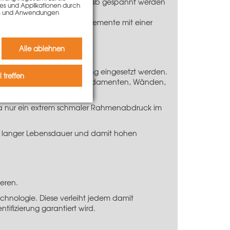
ngsbolzen mit einem Spannstab gespannt werden
ies und Applikationen durch
kies und Anwendungen
telle drei weitere Raster-Elemente mit einer
Alle ablehnen
ch als Großflächenschalung eingesetzt werden.
 treffen
und kann beim Schalen von Fundamenten, Wänden,
da nur ein extrem schmaler Rahmenabdruck im
it langer Lebensdauer und damit hohen
eren.
chnologie. Diese verleiht jedem damit
ifizierung garantiert wird.