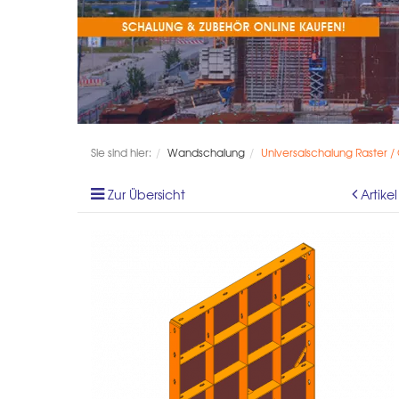
Sie sind hier:
Wandschalung
Universalschalung Raster /
Zur Übersicht
Artike