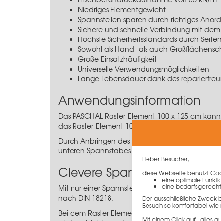
Niedriges Elementgewicht
Spannstellen sparen durch richtiges Anor
Sichere und schnelle Verbindung mit de
Höchste Sicherheitsstandards durch
Seite
Sowohl als Hand- als auch Großflächensc
Große Einsatzhäufigkeit
Universelle Verwendungsmöglichkeiten
Lange Lebensdauer dank des reparierfreu
Anwendungsinformation
Das PASCHAL Raster-Element 100 x 125 cm kann 
das Raster-Element 100 x 125 cm ganz einfach 
Durch Anbringen des
Raster-Lochbandspanners
unteren Spannstabes ein Fundamentspanner a
Lieber Besucher,
Clevere Spannstellenanord
diese Webseite benutzt Cook
eine optimale Funkti
eine bedarfsgerecht
Mit nur einer Spannstelle im Element auf eine
nach DIN 18218.
Der ausschließliche Zweck 
Besuch so komfortabel wie 
Bei dem Raster-Element 100 x 125 cm befinden si
Mit einem Click auf „alles