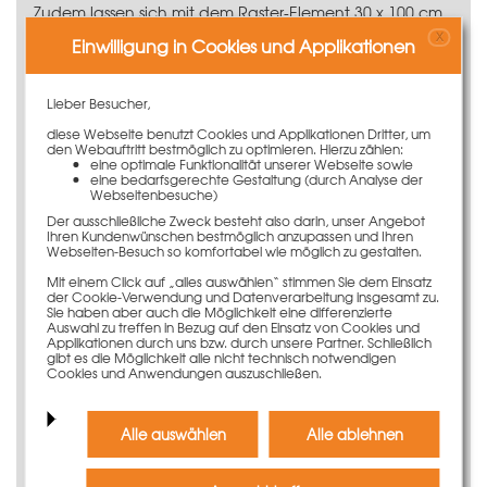
Zudem lassen sich mit dem Raster-Element 30 x 100 cm
hohe Anforderungen an die Betonoberfläche erfüllen,
X
Einwilligung in Cookies und Applikationen
da nur ein extrem schmaler Rahmenabdruck im Beton
verbleibt.
Lieber Besucher,
Dank des robusten und reparaturfreundlichen
Flachstahlrahmens überzeugt das Raster-Element 30 x
diese Webseite benutzt Cookies und Applikationen Dritter, um
den Webauftritt bestmöglich zu optimieren. Hierzu zählen:
100 cm mit langer Lebensdauer und damit hohen
eine optimale Funktionalität unserer Webseite sowie
Einsatzzahlen.
eine bedarfsgerechte Gestaltung (durch Analyse der
Webseitenbesuche)
Sicheres und effektives Arbeiten
Der ausschließliche Zweck besteht also darin, unser Angebot
Ihren Kundenwünschen bestmöglich anzupassen und Ihren
auf der Baustelle
Webseiten-Besuch so komfortabel wie möglich zu gestalten.
Mit einem Click auf „alles auswählen“ stimmen Sie dem Einsatz
Durch einfache Handhabung lässt sich das
der Cookie-Verwendung und Datenverarbeitung insgesamt zu.
Seitenschutzsystem Secuset
effektiv und sicher an der
Sie haben aber auch die Möglichkeit eine differenzierte
Auswahl zu treffen in Bezug auf den Einsatz von Cookies und
Schalung montieren.
Applikationen durch uns bzw. durch unsere Partner. Schließlich
gibt es die Möglichkeit alle nicht technisch notwendigen
Zusätzlich wird jedes Raster-Element mittels unseren
Cookies und Anwendungen auszuschließen.
Transpondern unverwechselbar – durch die PASCHAL
Ident-Technologie. Diese verleiht jedem damit
versehenen Schalungselement eine elektronische
Alle auswählen
Alle ablehnen
Nummer, wodurch eine eindeutige und
unmissverständliche Identifizierung garantiert wird.