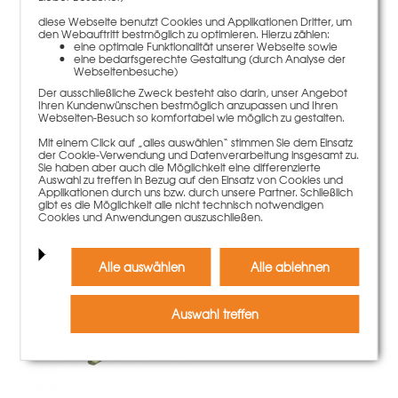
diese Webseite benutzt Cookies und Applikationen Dritter, um
den Webauftritt bestmöglich zu optimieren. Hierzu zählen:
eine optimale Funktionalität unserer Webseite sowie
eine bedarfsgerechte Gestaltung (durch Analyse der
Webseitenbesuche)
Der ausschließliche Zweck besteht also darin, unser Angebot
Ihren Kundenwünschen bestmöglich anzupassen und Ihren
Webseiten-Besuch so komfortabel wie möglich zu gestalten.
Trägerabdeckung T
Mit einem Click auf „alles auswählen“ stimmen Sie dem Einsatz
2,30 €
Gewicht
0.18 kg
der Cookie-Verwendung und Datenverarbeitung insgesamt zu.
Sie haben aber auch die Möglichkeit eine differenzierte
Auswahl zu treffen in Bezug auf den Einsatz von Cookies und
Mehr Informationen
Applikationen durch uns bzw. durch unsere Partner. Schließlich
gibt es die Möglichkeit alle nicht technisch notwendigen
Cookies und Anwendungen auszuschließen.
Alle auswählen
Alle ablehnen
Auswahl treffen