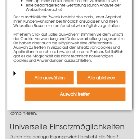
eine optimale Funktionalität unserer Webseite sowie
eine bedarfsgerechte Gestaltung (durch Analyse der
Clevere Spannstellenanordnung
Webseitenbesuche)
Der ausschließliche Zweck besteht also darin, unser Angebot
Die außenliegenden Spannstellen des NeoR-Elements
Ihren Kundenwünschen bestmöglich anzupassen und Ihren
15 x 90 cm ermöglichen viele verschiedene
Webseiten-Besuch so komfortabel wie möglich zu gestalten.
Anwendungs- und Kombinationsfälle.
Mit einem Click auf „alles auswählen“ stimmen Sie dem Einsatz
Grundsätzlich wird jeweils links oder rechts am
der Cookie-Verwendung und Datenverarbeitung insgesamt zu.
Sie haben aber auch die Möglichkeit eine differenzierte
Elementstoß gespannt. Die oberste Spannstelle kann
Auswahl zu treffen in Bezug auf den Einsatz von Cookies und
durch eine Distanzlasche ersetzt werden – so werden
Applikationen durch uns bzw. durch unsere Partner. Schließlich
gibt es die Möglichkeit alle nicht technisch notwendigen
Spannstellen reduziert und es entsteht ein perfektes
Cookies und Anwendungen auszuschließen.
Betonbild.
Kompatibilität mit allen
Alle auswählen
Alle ablehnen
PASCHAL-Schalungssystemen
Auswahl treffen
Das NeoR-Element lässt sich mit den
systemgebundenen Verbindungsmitteln bzw. der
Combiklammer
mit allen anderen PASCHAL-Systemen
kombinieren.
Universelle Einsatzmöglichkeiten
Durch das geringe Eigengewicht besticht die NeoR