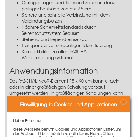
Geringes Lager- und Transportvolumen dank
geringer Bauhöhe von nur 7,5 cm
Sichere und schnelle Verbindung mit dem
Verbindungsbolzen
Höchste Sicherheitsstandards durch
Seitenschutzsystem Secuset
Stehend und liegend einsetzbar
Transponder zur eindeutigen Identifizierung
Kompatibilität zu allen PASCHAL-
Wandschalungssystemen
Anwendungsinformation
Das PASCHAL NeoR-Element 15 x 90 cm kann einzeln
oder in einer großflächigen Schalung verbaut
umgesetzt werden. In großflächigen Schalungen kann
das NeoR-Element 15 x 90 cm ganz einfach und schnell
X
Einwilligung in Cookies und Applikationen
vertikal und horizontal mit
Verbindungsbolzen
angebaut werden.
Durch Anbringen des
Lochbandspanners L/N
kann das
Lieber Besucher,
NeoR-Element 15 x 90 cm liegend als Fundament- oder
diese Webseite benutzt Cookies und Applikationen Dritter, um
Bodenplattenabschalung dienen.
den Webauftritt bestmöglich zu optimieren. Hierzu zählen: