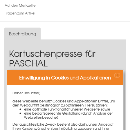
Auf den Merkzettel
Fragen zum Artikel
Beschreibung
Kartuschenpresse für
PASCHAL
Fugendichtungsmasse 310
X
Einwilligung in Cookies und Applikationen
ml
Die Kartuschenpresse für PASCHAL
Lieber Besucher,
Fugendichtungsmasse 310 ml ermöglicht ein exaktes
diese Webseite benutzt Cookies und Applikationen Dritter, um
Aufbringen der
Fugendichtungsmasse
.
den Webauftritt bestmöglich zu optimieren. Hierzu zählen:
eine optimale Funktionalität unserer Webseite sowie
0,50 kg leicht
eine bedarfsgerechte Gestaltung (durch Analyse der
Webseitenbesuche)
Einfache, schnelle und exakte Bedienung
Passend für 310 ml Kartuschen
Der ausschließliche Zweck besteht also darin, unser Angebot
Ihren Kundenwünschen bestmöglich anzupassen und Ihren