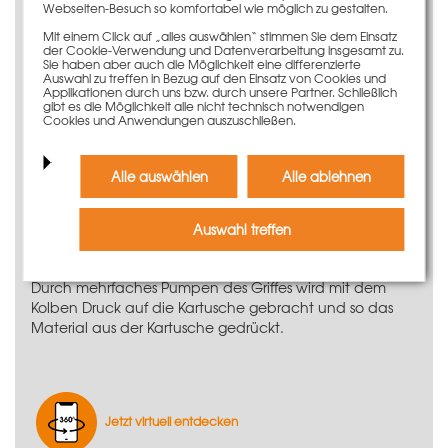
Webseiten-Besuch so komfortabel wie möglich zu gestalten.
Anwendungsinformationen
Mit einem Click auf „alles auswählen“ stimmen Sie dem Einsatz
der Cookie-Verwendung und Datenverarbeitung insgesamt zu.
Die Kartuschenpresse für PASCHAL
Sie haben aber auch die Möglichkeit eine differenzierte
Fugendichtungsmasse 310 ml dient dazu, die
PASCHAL
Auswahl zu treffen in Bezug auf den Einsatz von Cookies und
Applikationen durch uns bzw. durch unsere Partner. Schließlich
Fugendichtungsmasse
auf der richtigen Stelle und in der
gibt es die Möglichkeit alle nicht technisch notwendigen
richtigen Menge auftragen zu können.
Cookies und Anwendungen auszuschließen.
Nachdem der Verschluss der Kartusche entfernt wurde,
kann die Spitze wieder auf die Kartusche geschraubt
Alle auswählen
Alle ablehnen
und mit einem Messer schräg abgeschnitten werden.
Die Breite der Tülle sollte dabei ungefähr der Breite des
gewünschten Auftrags entsprechen.
Auswahl treffen
Um die Kartusche einzulegen, muss die Presse erst
mithilfe des kleinen Metallriegels entspannt werden.
Durch mehrfaches Pumpen des Griffes wird mit dem
Kolben Druck auf die Kartusche gebracht und so das
Material aus der Kartusche gedrückt.
Jetzt virtuell entdecken