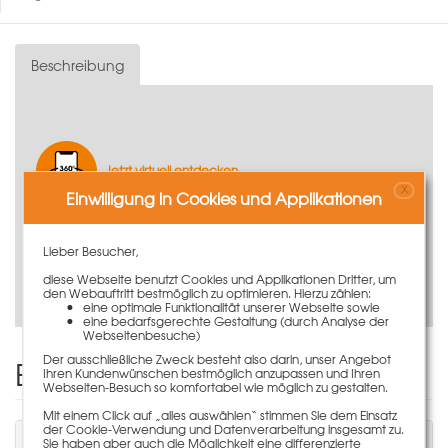
Beschreibung
Jetzt virtuell entdecken
X
Einwilligung in Cookies und Applikationen
Lieber Besucher,
diese Webseite benutzt Cookies und Applikationen Dritter, um
Produktvideo ansehen
den Webauftritt bestmöglich zu optimieren. Hierzu zählen:
eine optimale Funktionalität unserer Webseite sowie
eine bedarfsgerechte Gestaltung (durch Analyse der
Webseitenbesuche)
Der ausschließliche Zweck besteht also darin, unser Angebot
Einen Kommentar schreiben
Ihren Kundenwünschen bestmöglich anzupassen und Ihren
Webseiten-Besuch so komfortabel wie möglich zu gestalten.
Mit einem Click auf „alles auswählen“ stimmen Sie dem Einsatz
der Cookie-Verwendung und Datenverarbeitung insgesamt zu.
Sie müssen angemeldet sein, um einen
Sie haben aber auch die Möglichkeit eine differenzierte