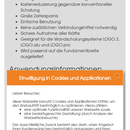
Kostenreduzierung gegenüber konventioneller
Schalung
Große Zeitersparnis
Einfache Benutzung
Keine zusätzlichen Verbindungsmittel notwendig
Sichere Aufnahme aller Kräfte
Geeignet für die Wandschalungssysteme
LOGO.3
,
LOGO.alu
und
LOGO.pro
Wird passend auf die Fundamentbreite
ausgeliefert
Anwendungsinformationen
X
Einwilligung in Cookies und Applikationen
Für das Schalen von Fundamenten können die
Elemente der Wandschalungssysteme
LOGO.3
,
LOGO.alu
oder der
LOGO.pro
auch liegend eingesetzt
Lieber Besucher,
werden. Um die Elemente miteinander auch ohne
diese Webseite benutzt Cookies und Applikationen Dritter, um
Spanngarnitur zu verbinden, kommt der LOGO-
den Webauftritt bestmöglich zu optimieren. Hierzu zählen:
Fundamentspanner 40 cm zum Einsatz.
eine optimale Funktionalität unserer Webseite sowie
eine bedarfsgerechte Gestaltung (durch Analyse der
Das LOGO Schalungselement wird senkrecht mit der
Webseitenbesuche)
Schalhaut nach innen an die innere Aufkantung
Der ausschließliche Zweck besteht also darin, unser Angebot
angelegt. Anschließend wird die äußere Aufkantung
Ihren Kundenwünschen bestmöglich anzupassen und Ihren