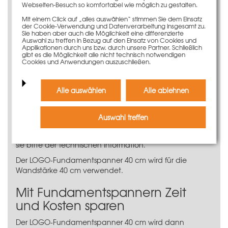
Webseiten-Besuch so komfortabel wie möglich zu gestalten.
des LOGO-Fundamentspanners 40 cm um 90° nach
innen umgeschlagen, bis sie auf dem Elementrahmen
Mit einem Click auf „alles auswählen“ stimmen Sie dem Einsatz
der Cookie-Verwendung und Datenverarbeitung insgesamt zu.
aufliegt. Dies muss auf beiden Seiten umgesetzt werden,
Sie haben aber auch die Möglichkeit eine differenzierte
um die volle Ankerkraft zu gewährleisten.
Auswahl zu treffen in Bezug auf den Einsatz von Cookies und
Applikationen durch uns bzw. durch unsere Partner. Schließlich
Anordnung und Anzahl an
gibt es die Möglichkeit alle nicht technisch notwendigen
Cookies und Anwendungen auszuschließen.
LOGO-Fundamentspannern
Der LOGO-Fundamentspanner kann bis zu einer
Alle auswählen
Alle ablehnen
Schalhöhe von 90 cm eingesetzt werden. Er verbleibt
als verlorener Anker im Beton.
Auswahl treffen
Der Abstand der Fundamentspanner richtet sich nach
der Betonierhöhe. Die genauen Abstände entnehmen
sie bitte der Technischen Information.
Der LOGO-Fundamentspanner 40 cm wird für die
Wandstärke 40 cm verwendet.
Mit Fundamentspannern Zeit
und Kosten sparen
Der LOGO-Fundamentspanner 40 cm wird dann