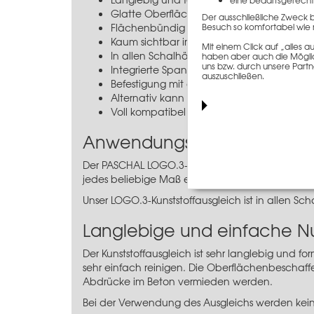
Glatte Oberfläche
Der ausschließliche Zweck 
Flächenbündig durch Anschlagfeder
Besuch so komfortabel wie 
Kaum sichtbar im Beton aufgrund der sc
Mit einem Click auf „alles
In allen Schalhöhen verfügbar
haben aber auch die Möglich
uns bzw. durch unsere Partn
Integrierte Spannstaböffnungen
auszuschließen.
Befestigung mit den Standardverbindungs
Alternativ kann der Kunststoffausgleich 
Voll kompatibel mit allen gängigen Scha
Anwendungsinformation
Der PASCHAL LOGO.3-Kunststoffausgleich 5 x 34
jedes beliebige Maß einstellen, dies spart nich
Unser LOGO.3-Kunststoffausgleich ist in allen S
Langlebige und einfache N
Der Kunststoffausgleich ist sehr langlebig und f
sehr einfach reinigen. Die Oberflächenbeschaffe
Abdrücke im Beton vermieden werden.
Bei der Verwendung des Ausgleichs werden kein