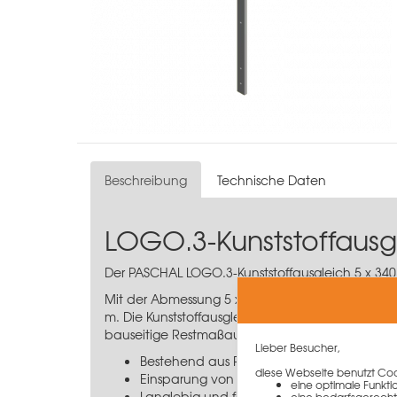
Beschreibung
Technische Daten
LOGO.3-Kunststoffausg
Der PASCHAL LOGO.3-Kunststoffausgleich 5 x 340
Mit der Abmessung 5 x 340 cm bildet er zusamme
m. Die Kunststoffausgleiche bestehen aus Recyc
bauseitige Restmaßausgleiche auf der Baustelle
Lieber Besucher,
Bestehend aus Polyethylen (Recycling-Mat
diese Webseite benutzt Cook
Einsparung von Zeit und Material für gute
eine optimale Funkti
Langlebig und formstabil
eine bedarfsgerecht