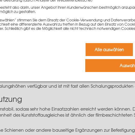
besteht also darin, unser Angebot Ihren Kundenwünschen bestmöglich anzupa
möglich zu gestalten.
halhautähnlichen Oberflächenbeschaffenheit
 auswählen“ stimmen Sie dem Einsatz der Cookie-Verwendung und Datenverarbei
keit eine differenzierte Auswahl zu treffen in Bezug auf den Einsatz von Cook
er. Schließlich gibt es die Möglichkeit alle nicht technisch notwendigen Coo
mitteln
auch verschraubt werden
lsystemen am Markt
Alle auswählen
Auswahl
0 cm ermöglicht das cm-genaue Schalen im System. Mit dem Kunsts
t nur Material, sondern auch Zeit und damit sind sehr gute Schalz
chalungshöhen verfügbar und ist mit fast allen Schalungsprodukte
utzung
ormstabil, sodass sehr hohe Einsatzzahlen erreicht werden können.
nheit des Kunststoffausgleiches ist ähnlich der filmbeschichtete
e Schienen oder andere bauseitige Ergänzungen zur Befestigung