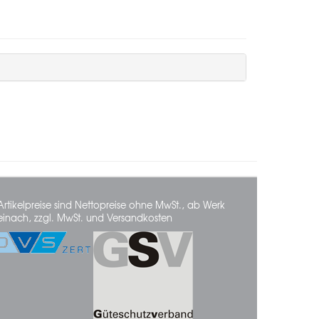
Artikelpreise sind Nettopreise ohne MwSt., ab Werk
einach, zzgl. MwSt. und Versandkosten