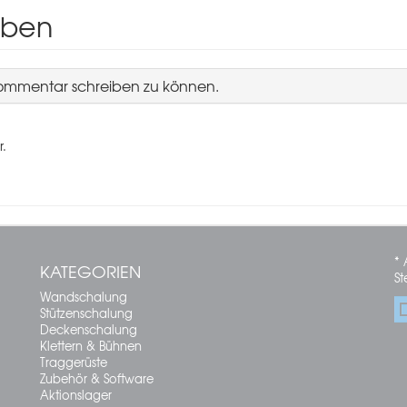
iben
Kommentar schreiben zu können.
r.
* 
KATEGORIEN
St
Wandschalung
Stützenschalung
Deckenschalung
Klettern & Bühnen
Traggerüste
Zubehör & Software
Aktionslager