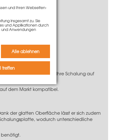
ssen und Ihren Webseiten-
tung insgesamt zu. Sie
ies und Applikationen durch
kies und Anwendungen
Alle ablehnen
 treffen
toffausgleich können Sie Ihre Schalung auf
eiten verbunden.
n auf dem Markt kompatibel.
 Dank der glatten Oberfläche lässt er sich zudem
n Schalungsplatte, wodurch unterschiedliche
 benötigt.