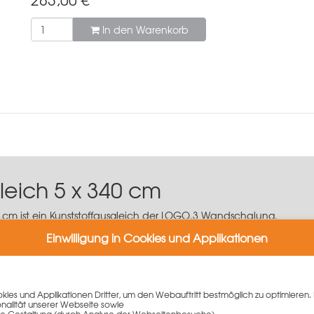
In den Warenkorb
leich 5 x 340 cm
 cm ist ein Kunststoffausgleich der LOGO.3 Wandschalung.
n mit dem Kunststoffausgleich 6 x 340 cm die Kunststoffausglei
Einwilligung in Cookies und Applikationen
ling-Material und sind damit schonend zur Umwelt. Mit dem Kunsts
.
erial)
ies und Applikationen Dritter, um den Webauftritt bestmöglich zu optimieren. 
 Schalzeiten
onalität unserer Webseite sowie
e Gestaltung (durch Analyse der Webseitenbesuche)