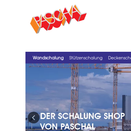
Wandschalung
Stützenschalung
Deckensch
Previous