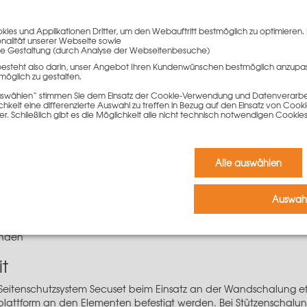
tzen
r LOGO-Spannschraube
ies und Applikationen Dritter, um den Webauftritt bestmöglich zu optimieren. 
nschutzsystem Secuset
onalität unserer Webseite sowie
e Gestaltung (durch Analyse der Webseitenbesuche)
ch
besteht also darin, unser Angebot Ihren Kundenwünschen bestmöglich anzupa
g
möglich zu gestalten.
 auswählen“ stimmen Sie dem Einsatz der Cookie-Verwendung und Datenverarbei
keit eine differenzierte Auswahl zu treffen in Bezug auf den Einsatz von Cook
er. Schließlich gibt es die Möglichkeit alle nicht technisch notwendigen Coo
er die vielfältigsten Einsatzmöglichkeiten. Die zusätzlichen Loc
Alle auswählen
Auswahl
pannstellen zudem wie folgt gesetzt werden:
änden
änden
t
Seitenschutzsystem Secuset beim Einsatz an der Wandschalung eff
lattform an den Elementen befestigt werden. Bei Stützenschalung