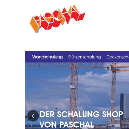
Wandschalung
Stützenschalung
Deckensch
Previous