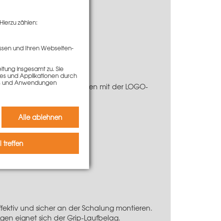
Hierzu zählen:
ssen und Ihren Webseiten-
tung insgesamt zu. Sie
ies und Applikationen durch
kies und Anwendungen
hprofile ermöglichen zusammen mit der LOGO-
Alle ablehnen
 treffen
ektiv und sicher an der Schalung montieren.
en eignet sich der Grip-Laufbelag.