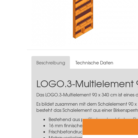
Beschreibung
Technische Daten
LOGO.3-Multielement 
Das LOGO.3-Multielement 90 x 340 cm ist eines 
Es bildet zusammen mit dem Schalelement 90 x 
besteht das Schalelement aus einer Birkensperrho
Bestehend aus profiliertem, hochfestem Fl
16 mm finnisches Birkensperrholz, 12-schich
Frischbetondruckaufnahme von 70 kN/m²
Mehrzweckelement mit vielfältigsten Einsa