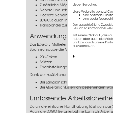
Lieber Besucher,
Zusätzliche Möglichkeit Spannstellen zu se
Sichere und schnelle Verbindung mit de
diese Webseite benutzt Cook
Höchste Sicherheitsstandards durch Seite
eine optimale Funkti
eine bedarfsgerecht
LOGO.3 auch in Ihrer Firmenfarbe erhältli
Der ausschließliche Zweck 
Transponder zur eindeutigen Identifizierun
Besuch so komfortabel wie 
Anwendungsinformation
Mit einem Click auf „alles
haben aber auch die Möglich
uns bzw. durch unsere Partn
Das LOGO.3-Multielement 90 x 340 cm verfügt üb
auszuschließen.
Spannschraube die Verwendung bei:
90°-Ecken
Stützen
Endabstellungen
Dank der zusätzlichen Mehrlochprofile können S
Bei Längsanschlüssen an bestehenden W
Bei Queranschlüssen an bestehenden W
Umfassende Arbeitssicherhei
Durch die einfache Handhabung lässt sich das 
Auch die LOGO-Betonierbühne kann als Arbeitsp