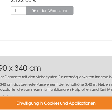
In den Warenkorb
90 x 340 cm
der Elemente mit den vielseitigsten Einsatzmöglichkeiten innerha
340 cm das breiteste Passelement der Schalhöhe 3,40 m. Neben d
lzplatte, die von neun multifunktionalen Hutprofilen und fünf Meh
achstahl
tig
Einwilligung in Cookies und Applikationen
 nach DIN 18218
tzmöglichkeiten