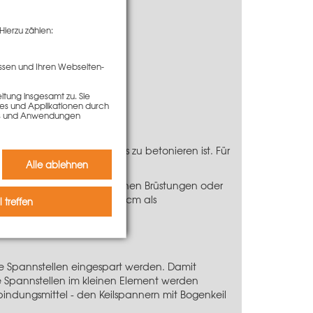
Hierzu zählen:
ssen und Ihren Webseiten-
tung insgesamt zu. Sie
ies und Applikationen durch
kies und Anwendungen
er komplizierter Grundriss zu betonieren ist. Für
cht werden.
Alle ablehnen
GO-Fundamentspanner können Brüstungen oder
 sich das Element 20 x 270 cm als
 treffen
e Spannstellen eingespart werden. Damit
 Spannstellen im kleinen Element werden
rbindungsmittel - den
Keilspannern mit Bogenkeil