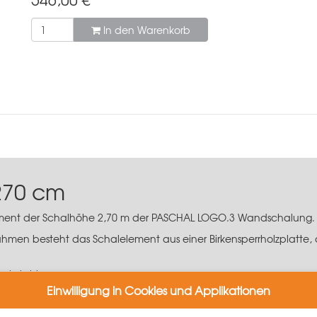
In den Warenkorb
270 cm
lement der Schalhöhe 2,70 m der PASCHAL LOGO.3 Wandschalung.
hmen besteht das Schalelement aus einer Birkensperrholzplatte, d
achstahl
tig
Einwilligung in Cookies und Applikationen
 nach DIN 18218
malen Rahmenabdrucks im Beton