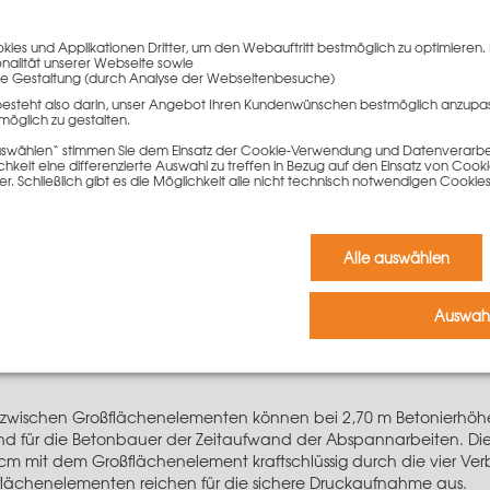
dnen der Passelemente im Grundriss
ies und Applikationen Dritter, um den Webauftritt bestmöglich zu optimieren. 
onalität unserer Webseite sowie
m
Keilspanner
e Gestaltung (durch Analyse der Webseitenbesuche)
nschutzsystem Secuset
besteht also darin, unser Angebot Ihren Kundenwünschen bestmöglich anzupa
der Deckenrandabschalung
möglich zu gestalten.
ch
 auswählen“ stimmen Sie dem Einsatz der Cookie-Verwendung und Datenverarbei
g
keit eine differenzierte Auswahl zu treffen in Bezug auf den Einsatz von Cook
er. Schließlich gibt es die Möglichkeit alle nicht technisch notwendigen Coo
ll einsetzbar, egal ob großflächig geschalt wird oder nur ein klein
mittel erforderlich, wodurch hervorragende Schalzeiten ermögli
Alle auswählen
liegend auch als Bodenplattenabschalung dienen. Mit dem LO
gestellt werden. In Kombination mit der
Deckenrandkonsole
lässt
Auswahl
n zwischen Großflächenelementen können bei 2,70 m Betonierhöh
d für die Betonbauer der Zeitaufwand der Abspannarbeiten. Die
 cm mit dem Großflächenelement kraftschlüssig durch die vier Ve
ßflächenelementen reichen für die sichere Druckaufnahme aus.