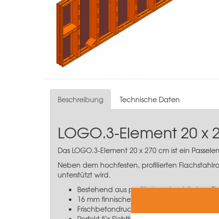
Beschreibung
Technische Daten
LOGO.3-Element 20 x 
Das LOGO.3-Element 20 x 270 cm ist ein Passe
Neben dem hochfesten, profilierten Flachstahlra
unterstützt wird.
Bestehend aus profiliertem, hochfestem Fl
16 mm finnisches Birkensperrholz, 12-schich
Frischbetondruckaufnahme von 70 kN/m²
Perfekt für Sichtbeton aufgrund des sch