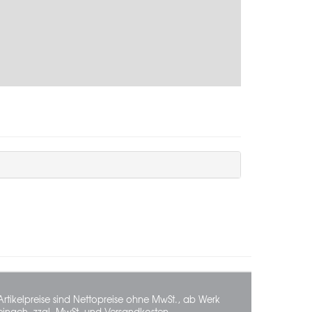
Artikelpreise sind Nettopreise ohne MwSt., ab Werk
einach, zzgl. MwSt. und Versandkosten