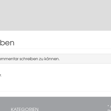
iben
Kommentar schreiben zu können.
r.
* 
KATEGORIEN
St