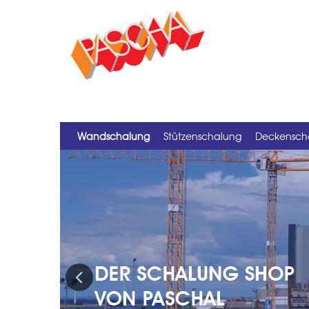
Wandschalung
Stützenschalung
Deckensch
Previous