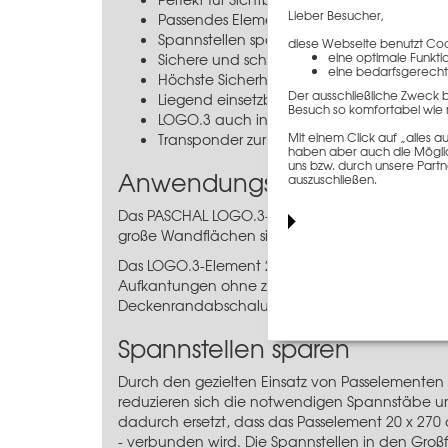
Lieber Besucher,
Passendes Element für die Außenecke
Spannstellen sparen durch richtiges Anor
diese Webseite benutzt Cook
eine optimale Funkti
Sichere und schnelle Verbindung mit de
eine bedarfsgerecht
Höchste Sicherheitsstandards durch
Seite
Der ausschließliche Zweck 
Liegend einsetzbar als Bodenplatten- o
Besuch so komfortabel wie 
LOGO.3 auch in Ihrer Firmenfarbe erhältli
Mit einem Click auf „alles
Transponder zur eindeutigen Identifizierun
haben aber auch die Möglich
uns bzw. durch unsere Partn
Anwendungsinformation
auszuschließen.
Das PASCHAL LOGO.3-Element 20 x 270 cm ist übera
große Wandflächen sind nur wenige Verbindungs
Das LOGO.3-Element 20 x 270 cm kann zudem 
Aufkantungen ohne zusätzliche Spannstellen her
Deckenrandabschalung einsetzen.
Spannstellen sparen
Durch den gezielten Einsatz von Passelemente
reduzieren sich die notwendigen Spannstäbe un
dadurch ersetzt, dass das Passelement 20 x 270
- verbunden wird. Die Spannstellen in den Gro