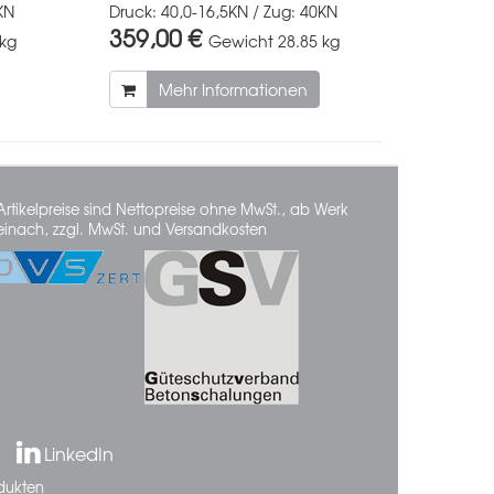
KN
Druck: 40,0-16,5KN / Zug: 40KN
359,00 €
 kg
Gewicht
28.85 kg
Mehr Informationen
Artikelpreise sind Nettopreise ohne MwSt., ab Werk
einach, zzgl. MwSt. und Versandkosten
LinkedIn
dukten