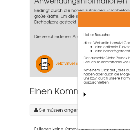
Anwendungsinformationen
Bedingt durch die hohen zulässigen Frischbeto
große Kräfte. Um die eingesetzten
Steck-Drehbo
Drehbolzens gesteckt und dann um 90° gedreht. 
Lieber Besucher,
Die verschiedenen Anwendungsfälle entnehmen S
diese Webseite benutzt Cook
eine optimale Funkti
eine bedarfsgerecht
Der ausschließliche Zweck 
Besuch so komfortabel wie 
Jetzt virtuell entdecken
Mit einem Click auf „alles
haben aber auch die Möglich
uns bzw. durch unsere Partn
auszuschließen.
Einen Kommentar schre
Sie müssen angemeldet sein, um einen 
Es liegen keine Kommentare zu diesem Artikel vo