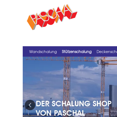
Wandschalung
Stützenschalung
Deckensch
Previous