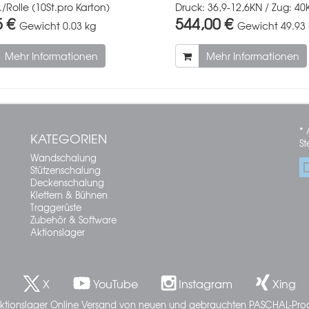
./Rolle (10St.pro Karton)
Druck: 36,9-12,6KN / Zug: 40
5 €
544,00 €
Gewicht
0.03 kg
Gewicht
49.93
Mehr Informationen
Mehr Informationen
* 
KATEGORIEN
St
Wandschalung
Stützenschalung
Deckenschalung
Klettern & Bühnen
Traggerüste
Zubehör & Software
Aktionslager
X
YouTube
Instagram
Xing
ktionslager Online Versand von neuen und gebrauchten PASCHAL-Pro