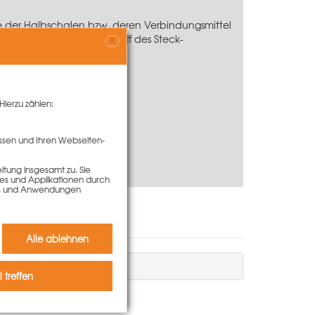
e der Halbschalen bzw. deren Verbindungsmittel
Hebelstange über den Griff des Steck-
X
Hierzu zählen:
ssen und Ihren Webseiten-
tung insgesamt zu. Sie
ies und Applikationen durch
kies und Anwendungen
Alle ablehnen
 treffen