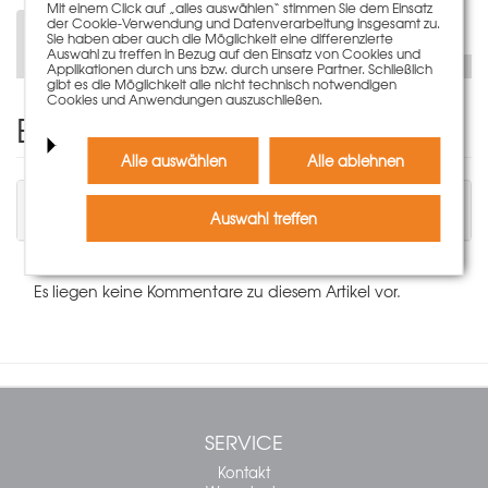
Mit einem Click auf „alles auswählen“ stimmen Sie dem Einsatz
der Cookie-Verwendung und Datenverarbeitung insgesamt zu.
Beschreibung
Sie haben aber auch die Möglichkeit eine differenzierte
Auswahl zu treffen in Bezug auf den Einsatz von Cookies und
Applikationen durch uns bzw. durch unsere Partner. Schließlich
gibt es die Möglichkeit alle nicht technisch notwendigen
Cookies und Anwendungen auszuschließen.
Einen Kommentar schreiben
Alle auswählen
Alle ablehnen
Sie müssen angemeldet sein, um einen
Kommentar schreiben zu können.
Auswahl treffen
Es liegen keine Kommentare zu diesem Artikel vor.
SERVICE
Kontakt