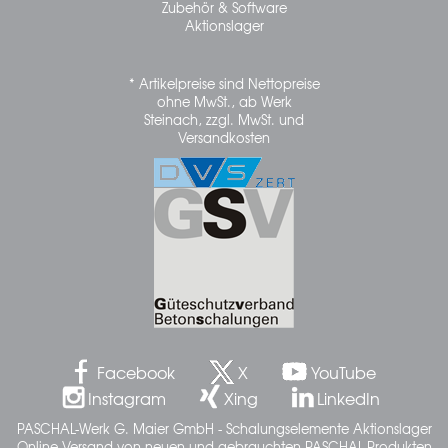
Zubehör & Software
Aktionslager
* Artikelpreise sind Nettopreise
ohne MwSt., ab Werk
Steinach, zzgl. MwSt. und
Versandkosten
Facebook
X
YouTube
Instagram
Xing
LinkedIn
PASCHAL-Werk G. Maier GmbH - Schalungselemente Aktionslager
Online Versand von neuen und gebrauchten PASCHAL-Produkten