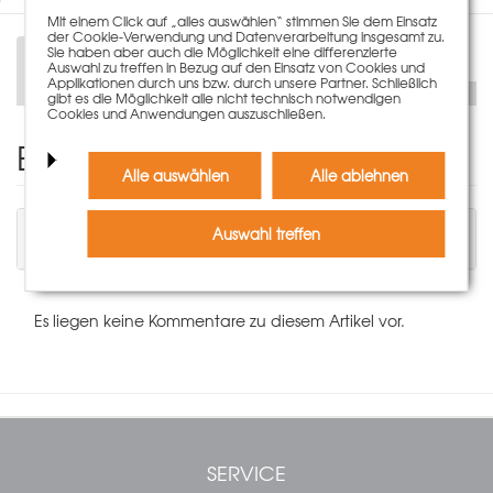
Mit einem Click auf „alles auswählen“ stimmen Sie dem Einsatz
der Cookie-Verwendung und Datenverarbeitung insgesamt zu.
Sie haben aber auch die Möglichkeit eine differenzierte
Beschreibung
Auswahl zu treffen in Bezug auf den Einsatz von Cookies und
Applikationen durch uns bzw. durch unsere Partner. Schließlich
gibt es die Möglichkeit alle nicht technisch notwendigen
Cookies und Anwendungen auszuschließen.
Einen Kommentar schreiben
Alle auswählen
Alle ablehnen
Sie müssen angemeldet sein, um einen
Auswahl treffen
Kommentar schreiben zu können.
Es liegen keine Kommentare zu diesem Artikel vor.
SERVICE