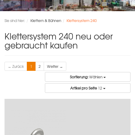
Sie sind hier:
Klettern & Bühnen
Klettersystem 240
Klettersystem 240 neu oder
gebraucht kaufen
← Zurück
1
2
Weiter →
Sortierung:
Wählen
Artikel pro Seite
12