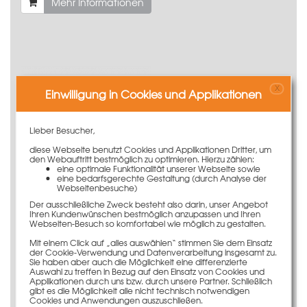
Mehr Informationen
X
Einwilligung in Cookies und Applikationen
Lieber Besucher,
diese Webseite benutzt Cookies und Applikationen Dritter, um
den Webauftritt bestmöglich zu optimieren. Hierzu zählen:
eine optimale Funktionalität unserer Webseite sowie
eine bedarfsgerechte Gestaltung (durch Analyse der
Webseitenbesuche)
Der ausschließliche Zweck besteht also darin, unser Angebot
Ihren Kundenwünschen bestmöglich anzupassen und Ihren
Vertikalträger 299cm montiert für KK 240
Webseiten-Besuch so komfortabel wie möglich zu gestalten.
496,00 €
Gewicht
81.6 kg
Mit einem Click auf „alles auswählen“ stimmen Sie dem Einsatz
der Cookie-Verwendung und Datenverarbeitung insgesamt zu.
Sie haben aber auch die Möglichkeit eine differenzierte
Mehr Informationen
Auswahl zu treffen in Bezug auf den Einsatz von Cookies und
Applikationen durch uns bzw. durch unsere Partner. Schließlich
gibt es die Möglichkeit alle nicht technisch notwendigen
Cookies und Anwendungen auszuschließen.