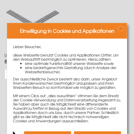
X
Einwilligung in Cookies und Applikationen
Lieber Besucher,
LOGO Außeneckwinkel 60x63cm für Klammerverbindung
diese Webseite benutzt Cookies und Applikationen Dritter, um
den Webauftritt bestmöglich zu optimieren. Hierzu zählen:
85,50 €
Gewicht
6.7 kg
eine optimale Funktionalität unserer Webseite sowie
eine bedarfsgerechte Gestaltung (durch Analyse der
Webseitenbesuche)
Mehr Informationen
Der ausschließliche Zweck besteht also darin, unser Angebot
Ihren Kundenwünschen bestmöglich anzupassen und Ihren
Webseiten-Besuch so komfortabel wie möglich zu gestalten.
Mit einem Click auf „alles auswählen“ stimmen Sie dem Einsatz
der Cookie-Verwendung und Datenverarbeitung insgesamt zu.
Sie haben aber auch die Möglichkeit eine differenzierte
Auswahl zu treffen in Bezug auf den Einsatz von Cookies und
Applikationen durch uns bzw. durch unsere Partner. Schließlich
gibt es die Möglichkeit alle nicht technisch notwendigen
Cookies und Anwendungen auszuschließen.