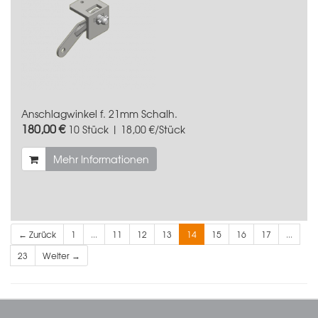
Anschlagwinkel f. 21mm Schalh.
180,00 €
10 Stück | 18,00 €/Stück
Mehr Informationen
← Zurück
1
...
11
12
13
14
15
16
17
...
23
Weiter →