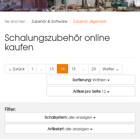
Sie sind hier:
Zubehör & Software
Zubehör allgemein
Schalungszubehör online
kaufen
← Zurück
1
...
13
14
15
...
23
Weiter →
Sortierung:
Wählen
Artikel pro Seite
12
Filter:
Schalsystem:
alle anzeigen
Artikelart:
alle anzeigen