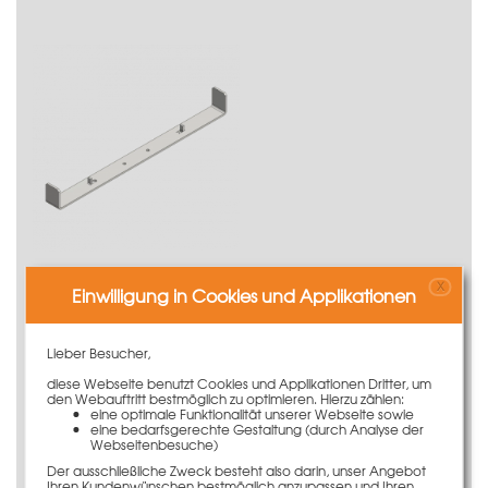
LOGO Fundamentspanner 100cm
X
Einwilligung in Cookies und Applikationen
160,00 €
25 Stück | 6,40 €/Stück
Lieber Besucher,
Mehr Informationen
diese Webseite benutzt Cookies und Applikationen Dritter, um
den Webauftritt bestmöglich zu optimieren. Hierzu zählen:
eine optimale Funktionalität unserer Webseite sowie
eine bedarfsgerechte Gestaltung (durch Analyse der
Webseitenbesuche)
Der ausschließliche Zweck besteht also darin, unser Angebot
Ihren Kundenwünschen bestmöglich anzupassen und Ihren