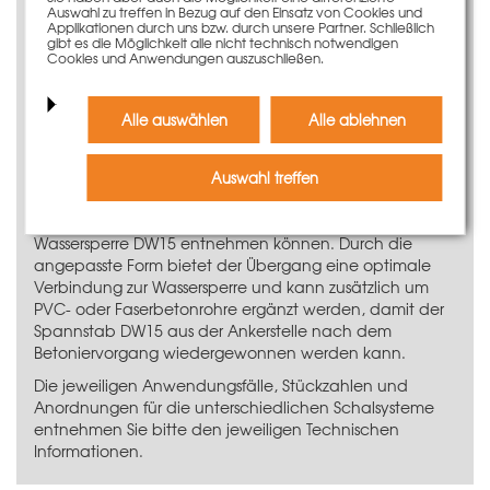
Passend für Faserbeton-Hüllrohr DW15
Auswahl zu treffen in Bezug auf den Einsatz von Cookies und
Applikationen durch uns bzw. durch unsere Partner. Schließlich
gibt es die Möglichkeit alle nicht technisch notwendigen
Anwendungsinformationen
Cookies und Anwendungen auszuschließen.
Der Übergang Wassersperre/Hüllrohr ist aufgrund seines
durchdachten Aufstecksystems sehr schnell und
Alle auswählen
Alle ablehnen
spielend leicht zu montieren. Dazu müssen Sie nur den
Übergang auf die jeweiligen Enden der Wassersperre
DW15 aufstecken und den restlichen Aufbau zur
Auswahl treffen
sicheren Abdichtung gegenüber Wasser durchführen,
welche Sie aus der Anwendungsinformation der
Wassersperre DW15 entnehmen können. Durch die
angepasste Form bietet der Übergang eine optimale
Verbindung zur Wassersperre und kann zusätzlich um
PVC- oder Faserbetonrohre
ergänzt werden, damit der
Spannstab DW15
aus der Ankerstelle nach dem
Betoniervorgang wiedergewonnen werden kann.
Die jeweiligen Anwendungsfälle, Stückzahlen und
Anordnungen für die unterschiedlichen Schalsysteme
entnehmen Sie bitte den jeweiligen Technischen
Informationen.