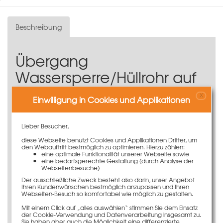
Beschreibung
Übergang
Wassersperre/Hüllrohr auf
PVC- oder Faserbetonrohr
X
Einwilligung in Cookies und Applikationen
Der Übergang Wassersperre/Hüllrohr auf PVC- oder
Faserbetonrohr kommt bei dem Betonieren von
Lieber Besucher,
wasserdichten Bauwerken zum Einsatz. Hierbei
diese Webseite benutzt Cookies und Applikationen Dritter, um
gewährleistet Ihnen der Übergang Wassersperre/Hüllrohr
den Webauftritt bestmöglich zu optimieren. Hierzu zählen:
einen sowohl sicheren als auch reibungslosen Übergang
eine optimale Funktionalität unserer Webseite sowie
eine bedarfsgerechte Gestaltung (durch Analyse der
zur Ankerstelle.
Webseitenbesuche)
Einfaches Stecksystem ermöglicht eine simple
Der ausschließliche Zweck besteht also darin, unser Angebot
Montage
Ihren Kundenwünschen bestmöglich anzupassen und Ihren
Webseiten-Besuch so komfortabel wie möglich zu gestalten.
Spart Ihnen enorme Zeit
Für
Wassersperre DW15 D.65/110
Mit einem Click auf „alles auswählen“ stimmen Sie dem Einsatz
der Cookie-Verwendung und Datenverarbeitung insgesamt zu.
Passend für PVC-Hüllrohr DW15
Sie haben aber auch die Möglichkeit eine differenzierte