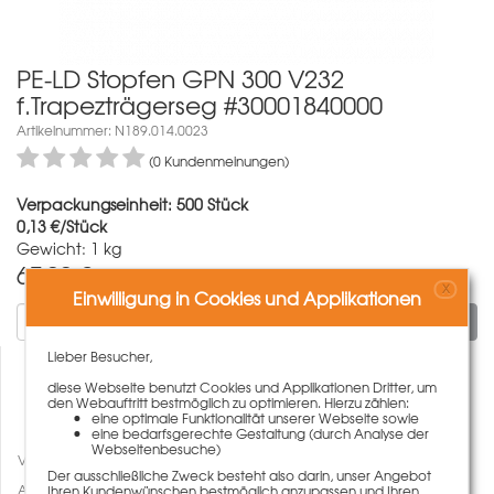
PE-LD Stopfen GPN 300 V232
f.Trapezträgerseg #30001840000
Artikelnummer: N189.014.0023
(0 Kundenmeinungen)
Verpackungseinheit: 500 Stück
0,13 €/Stück
Gewicht: 1 kg
67,00
€
X
Einwilligung in Cookies und Applikationen
In den Warenkorb
Lieber Besucher,
diese Webseite benutzt Cookies und Applikationen Dritter, um
den Webauftritt bestmöglich zu optimieren. Hierzu zählen:
eine optimale Funktionalität unserer Webseite sowie
eine bedarfsgerechte Gestaltung (durch Analyse der
Webseitenbesuche)
Vergleichen
Der ausschließliche Zweck besteht also darin, unser Angebot
Auf den Merkzettel
Ihren Kundenwünschen bestmöglich anzupassen und Ihren