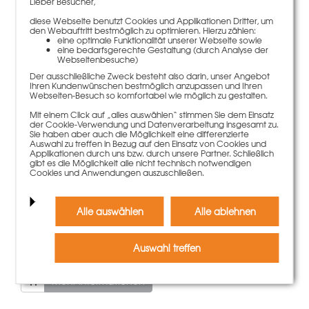
Lieber Besucher,
gekauft haben, kauften
diese Webseite benutzt Cookies und Applikationen Dritter, um
auch
den Webauftritt bestmöglich zu optimieren. Hierzu zählen:
eine optimale Funktionalität unserer Webseite sowie
eine bedarfsgerechte Gestaltung (durch Analyse der
Webseitenbesuche)
Der ausschließliche Zweck besteht also darin, unser Angebot
Ihren Kundenwünschen bestmöglich anzupassen und Ihren
Webseiten-Besuch so komfortabel wie möglich zu gestalten.
Mit einem Click auf „alles auswählen“ stimmen Sie dem Einsatz
der Cookie-Verwendung und Datenverarbeitung insgesamt zu.
Sie haben aber auch die Möglichkeit eine differenzierte
Auswahl zu treffen in Bezug auf den Einsatz von Cookies und
Applikationen durch uns bzw. durch unsere Partner. Schließlich
gibt es die Möglichkeit alle nicht technisch notwendigen
Cookies und Anwendungen auszuschließen.
Alle auswählen
Alle ablehnen
Schalhaut Raster 12x125cm 15x1232x102
Auswahl treffen
12,50 €
Gewicht
1.39 kg
Mehr Informationen