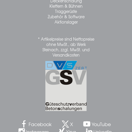
Deckenschalung
Klettern & Bühnen
Traggerüste
Zubehör & Software
Aktionslager
* Artikelpreise sind Nettopreise
ohne MwSt., ab Werk
Steinach, zzgl. MwSt. und
Versandkosten
Facebook
X
YouTube
Instagram
Xing
LinkedIn