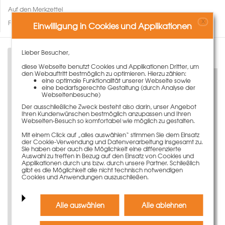
Auf den Merkzettel
X
Fragen zum Artikel
Einwilligung in Cookies und Applikationen
Lieber Besucher,
Beschreibung
diese Webseite benutzt Cookies und Applikationen Dritter, um
den Webauftritt bestmöglich zu optimieren. Hierzu zählen:
eine optimale Funktionalität unserer Webseite sowie
PASCHAL-Schalhaut
eine bedarfsgerechte Gestaltung (durch Analyse der
Webseitenbesuche)
Der ausschließliche Zweck besteht also darin, unser Angebot
Hochwertige PASCHAL-Schalhaut aus nordischem
Ihren Kundenwünschen bestmöglich anzupassen und Ihren
Birkensperrholz für Ihre Schalungselemente.
Webseiten-Besuch so komfortabel wie möglich zu gestalten.
Mit einem Click auf „alles auswählen“ stimmen Sie dem Einsatz
Vielschichtiges, nordisches Birkensperrholz
der Cookie-Verwendung und Datenverarbeitung insgesamt zu.
Kein Aufquellen dank Kantenversiegelung
Sie haben aber auch die Möglichkeit eine differenzierte
Passgenaue Ersatzschalhaut für Ihre
Auswahl zu treffen in Bezug auf den Einsatz von Cookies und
Applikationen durch uns bzw. durch unsere Partner. Schließlich
Schalungselemente
gibt es die Möglichkeit alle nicht technisch notwendigen
Hohe Wirtschaftlichkeit aufgrund erhöhter
Cookies und Anwendungen auszuschließen.
Lebensdauer
Passend für NeoR-Schalungselemente 150cm
Alle auswählen
Alle ablehnen
Sie benötigen weitere