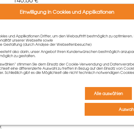
Einwilligung in Cookies und Applikationen
In den Warenkorb
ies und Applikationen Dritter, um den Webauftritt bestmöglich zu optimieren. 
onalität unserer Webseite sowie
e Gestaltung (durch Analyse der Webseitenbesuche)
besteht also darin, unser Angebot Ihren Kundenwünschen bestmöglich anzupa
möglich zu gestalten.
 auswählen“ stimmen Sie dem Einsatz der Cookie-Verwendung und Datenverarbei
keit eine differenzierte Auswahl zu treffen in Bezug auf den Einsatz von Cook
er. Schließlich gibt es die Möglichkeit alle nicht technisch notwendigen Coo
iben
Alle auswählen
Kommentar schreiben zu können.
Auswahl
r.