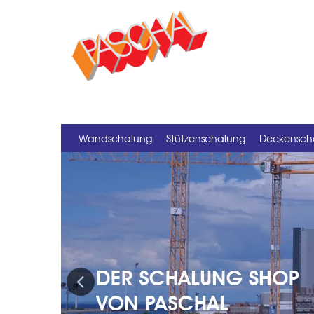
Wandschalung
Stützenschalung
Deckensch
Previous