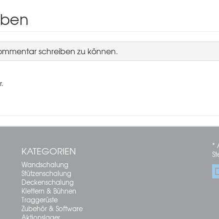
iben
Kommentar schreiben zu können.
r.
* 
KATEGORIEN
St
Wandschalung
Stützenschalung
Deckenschalung
Klettern & Bühnen
Traggerüste
Zubehör & Software
Aktionslager