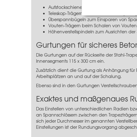
Aufstockschienen bei aufgestockten Sch
Teleskop-Trägern beim Schalen auf genei
Überspannbügeln zum Einsparen von Span
Vouten-Trägern beim Schalen von Vouten
Höhenverstellspindeln zum Ausrichten der
Gurtungen für sicheres Be
Die Gurtungen auf der Rückseite der Stahl-Trape
Innensegments 115 x 300 cm ein.
Zusätzlich dient die Gurtung als Anhängung für
Arbeitsplätzen an und auf der Schalung.
Ebenso sind in den Gurtungen Verstellschraube
Exaktes und maßgenaues 
Das Einstellen von unterschiedlichen Radien b
an Spannschlössern zwischen den Trapezträgern
sich jeder Durchmesser im genannten Verstellbe
Einstellungen ist der Rundungsvorgang abgesch