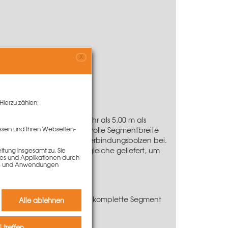
X
Hierzu zählen:
nem Durchmesser von mehr als 5,00 m als
ssen und Ihren Webseiten-
eder Durchmesser über die volle Segmentbreite
rbindung am Stoß mit dem
Verbindungsbolzen
bei.
erden auch Kunststoffausgleiche geliefert, um
tung insgesamt zu. Sie
ies und Applikationen durch
kies und Anwendungen
file. Die Träger steifen das komplette Segment
Alle ablehnen
 treffen