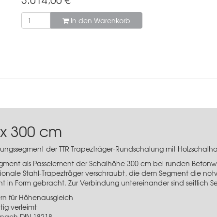
In den Warenkorb
 x 300 cm
alungssegment der TTR Trapezträger-Rundschalung mit Holzschalha
egment als Passelement der Schalhöhe 300 cm bei runden Betonwä
ktionale Stahl-Trapezträger verschraubt, die dem Segment die notwe
 in Form gebracht. Zur Verbindung untereinander sind seitlich 
rn für Höhenausgleich
tig verleimt
 nach DIN 18218