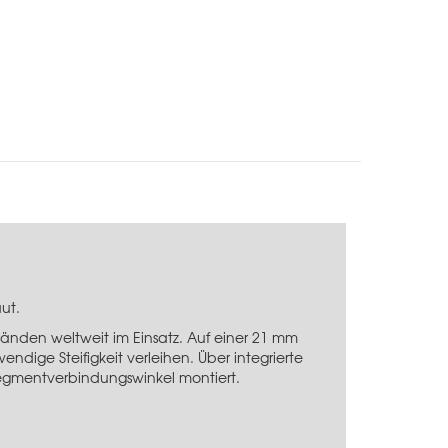
ut.
nden weltweit im Einsatz. Auf einer 21 mm
ndige Steifigkeit verleihen. Über integrierte
Segmentverbindungswinkel montiert.