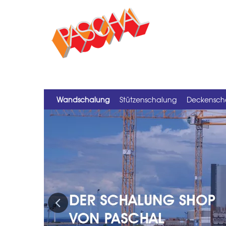
Wandschalung
Stützenschalung
Deckensch
Previous