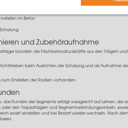
alungen
gten Flächen
nstellen im Beton
 Schalung
tonieren und Zubehöraufnahme
zträger bündeln die Frischbetondruckkräfte aus den Trägern und l
 Richtstreben beim Ausrichten der Schalung und als Aufnahme der
n zum Einstellen der Radien vorhanden.
Runden
zw. das Runden der Segmente erfolgt waagrecht auf Lehren, die 
 oder den Trapezträgern und Segmentverbindungswinkeln, sowie 
reich exakt einstellen und bei Bedarf wieder wechseln. Nach de
lossen.