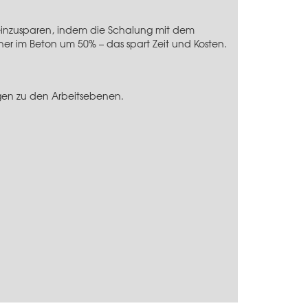
e einzusparen, indem die Schalung mit dem
er im Beton um 50% – das spart Zeit und Kosten.
igen zu den Arbeitsebenen.