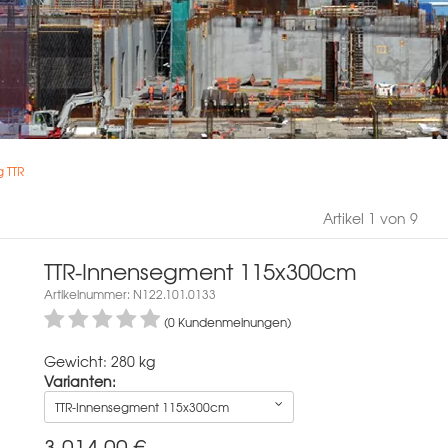
 TTR
Artikel 1 von 9
TTR-Innensegment 115x300cm
Artikelnummer: N122.101.0133
(0 Kundenmeinungen)
Gewicht: 280 kg
Varianten:
TTR-Innensegment 115x300cm
3.014,00
€