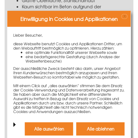
Glatte Oberfläche, Stahlschalhaut
Kaum sichtbar im Beton aufgrund der
schalhautähnlichen Oberflächenbeschaffenheit
X
Einwilligung in Cookies und Applikationen
In allen Schalhöhen verfügbar
Befestigung mit den Standardverbindungsmitteln
Lieber Besucher,
Anwendungsinformation
diese Webseite benutzt Cookies und Applikationen Dritter, um
Das PASCHAL TTR-Ausgleichsteil 8 x 37,5 cm ermöglicht
den Webauftritt bestmöglich zu optimieren. Hierzu zählen:
eine optimale Funktionalität unserer Webseite sowie
das cm-genaue Schalen im System, wenn die
eine bedarfsgerechte Gestaltung (durch Analyse der
unterschiedlichen Bogenlängen außen zu innen
Webseitenbesuche)
ausgeglichen werden müssen. Mit dem Ausgleichsteil
Der ausschließliche Zweck besteht also darin, unser Angebot
können Sie Ihre Schalung auf jedes beliebige Maß
Ihren Kundenwünschen bestmöglich anzupassen und Ihren
Webseiten-Besuch so komfortabel wie möglich zu gestalten.
einstellen – dies spart nicht nur Material, sondern auch
Zeit, denn damit sind sehr gute Schalzeiten verbunden.
Mit einem Click auf „alles auswählen“ stimmen Sie dem Einsatz
der Cookie-Verwendung und Datenverarbeitung insgesamt zu.
Das TTR-Ausgleichsteil ist in allen Schalungshöhen
Sie haben aber auch die Möglichkeit eine differenzierte
Auswahl zu treffen in Bezug auf den Einsatz von Cookies und
verfügbar.
Applikationen durch uns bzw. durch unsere Partner. Schließlich
gibt es die Möglichkeit alle nicht technisch notwendigen
Langlebige und einfache
Cookies und Anwendungen auszuschließen.
Nutzung
Alle auswählen
Alle ablehnen
Das Ausgleichsteil ist sehr langlebig und formstabil,