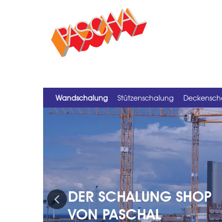
Wandschalung
Stützenschalung
Deckensch
Previous