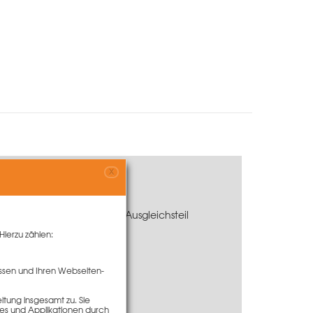
X
t von PASCHAL. Durch das Ausgleichsteil
Hierzu zählen:
ssen und Ihren Webseiten-
tung insgesamt zu. Sie
ies und Applikationen durch