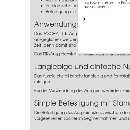
uns bzw. durch unsere Partn
In allen Schalhöhen verfügbar
auszuschließen.
Befestigung mit den Standardverbindungs
Anwendungsinformation
Das PASCHAL TTR-Ausgleichsteil 14 x 37,5 cm e
ausgeglichen werden müssen. Mit dem Ausgleichst
Zeit, denn damit sind sehr gute Schalzeiten ve
Das TTR-Ausgleichsteil ist in allen Schalungshöhe
Langlebige und einfache N
Das Ausgleichsteil ist sehr langlebig und formsta
reinigen.
Bei der Verwendung des Ausgleichs werden kein
Simple Befestigung mit Stan
Die Befestigung des Ausgleichsteils zwischen d
vorgesehenen Löcher im Segmentrahmen und in 