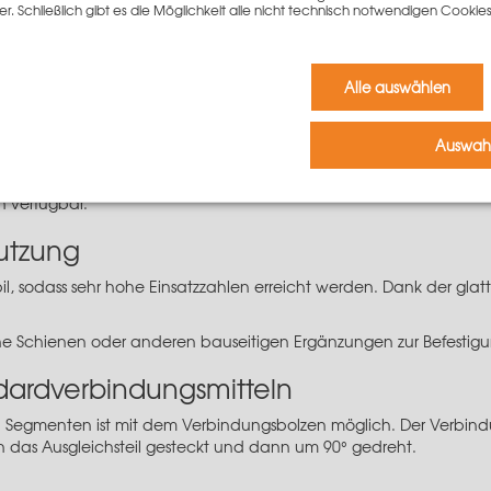
er. Schließlich gibt es die Möglichkeit alle nicht technisch notwendigen Coo
mitteln
Alle auswählen
rmöglicht das cm-genaue Schalen im System, wenn die unterschi
Auswahl
eil können Sie Ihre Schalung auf jedes beliebige Maß einstellen 
rbunden.
n verfügbar.
utzung
bil, sodass sehr hohe Einsatzzahlen erreicht werden. Dank der glatt
e Schienen oder anderen bauseitigen Ergänzungen zur Befestigu
dardverbindungsmitteln
en Segmenten ist mit dem
Verbindungsbolzen
möglich. Der
Verbind
das Ausgleichsteil gesteckt und dann um 90° gedreht.