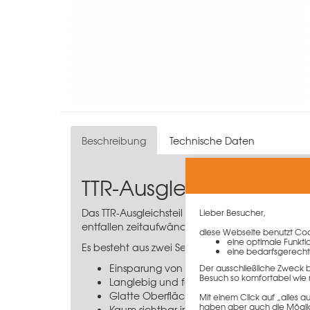
Beschreibung
Technische Daten
TTR-Ausgleichsteil 14 x 
Das TTR-Ausgleichsteil 14 x 37,5 cm ist ein Aus
Lieber Besucher,
entfallen zeitaufwändige, bauseitige Restmaßau
diese Webseite benutzt Cook
eine optimale Funkti
Es besteht aus zwei Seitenteilen mit eingebaute
eine bedarfsgerecht
Einsparung von Zeit und Material für gute
Der ausschließliche Zweck 
Besuch so komfortabel wie 
Langlebig und formstabil
Glatte Oberfläche, Stahlschalhaut
Mit einem Click auf „alles
haben aber auch die Möglich
Kaum sichtbar im Beton aufgrund der sc