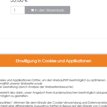
In den Warenkorb
Einwilligung in Cookies und Applikationen
37,5 cm verzinkt
gleichselement der TTR Trapezträger-Rundschalung mit Holzschalhau
sgleiche auf der Baustelle.
ies und Applikationen Dritter, um den Webauftritt bestmöglich zu optimieren. 
onalität unserer Webseite sowie
r Stahlschalhaut.
e Gestaltung (durch Analyse der Webseitenbesuche)
 Schalzeiten
besteht also darin, unser Angebot Ihren Kundenwünschen bestmöglich anzupa
möglich zu gestalten.
 auswählen“ stimmen Sie dem Einsatz der Cookie-Verwendung und Datenverarbei
keit eine differenzierte Auswahl zu treffen in Bezug auf den Einsatz von Cook
halhautähnlichen Oberflächenbeschaffenheit